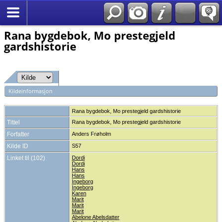
*Norsk
Rana bygdebok, Mo prestegjeld
gardshistorie
Kildeinformasjon
Rana bygdebok, Mo prestegjeld gardshistorie
Tittel
Rana bygdebok, Mo prestegjeld gardshistorie
Forfatter
Anders Frøholm
Kilde ID
S57
Linket til (102)
Dordi
Dordi
Hans
Hans
Ingeborg
Ingeborg
Karen
Marit
Marit
Marit
Abelone Abelsdatter