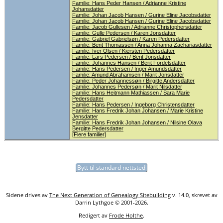
Familie: Hans Peder Hansen / Adrianne Kristine
Johansdatter
Familie: Johan Jacob Hansen / Gurine Eline Jacobsdatter
Familie: Johan Jacob Hansen / Gurine Eline Jacobsdatter
Familie: Jacob Gullesen / Adrianne Christophersdatter
Familie: Gulle Pedersen / Karen Jonsdatter
Familie: Gabriel Gabrielsøn / Karen Pedersdatter
Familie: Bent Thomassen / Anna Johanna Zachariasdatter
Familie: Iver Olsen / Kiersten Pedersdatter
Familie: Lars Pedersen / Berit Jonsdatter
Familie: Johannes Hansen / Berit Fordelsdatter
Familie: Hans Pedersen / Inger Amundsdatter
Familie: Amund Abrahamsen / Marit Jonsdatter
Familie: Peder Johannessøn / Birgitte Andersdatter
Familie: Johannes Pedersøn / Marit Nilsdatter
Familie: Hans Heitmann Mathiassen / Sara Marie
Pedersdatter
Familie: Hans Pedersen / Ingeborg Christensdatter
Familie: Hans Fredrik Johan Johansen / Marie Kristine
Jensdatter
Familie: Hans Fredrik Johan Johansen / Nilsine Olava
Bergitte Pedersdatter
[
Flere familier
]
Bytt til standard nettsted
Sidene drives av
The Next Generation of Genealogy Sitebuilding
v. 14.0, skrevet av
Darrin Lythgoe © 2001-2026.
Redigert av
Frode Holthe
.