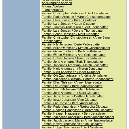
Abel Andreas Abelsen
Anders Abelsen
[
Flere personer
]
Familie: Christopher Pedersen / Berit Larsdatter
Familie: Peder Arnesen / Maren Christoffersdatter
Familie: Elias Jonsøn / Karen Olsdatter
Familie: Lars Jonsøn / Karen Olsdatter
Familie: Thomas Anderssøn / Berit Erichsdatter
Familie: Lars Jonsøn / Dorthe Thomasdatter
Familie: Peder Hanssøn / Marit Olsdatter
Familie: Christopher Christophersen / Anne Bang
Jørgensdatter
Familie: Nils Jenssøn / Berte Pedersdatter
Familie: Erich Østensøn / Kirsten Christensdatter
Familie: Østen Erichsøn / Barbro Olsdatter
Familie: Østen Erichsøn / Ane Christensdatter
Familie: Holger Jonsøn / Anne Erichsdatter
Familie: Jens Arentsøn / Berit Thomasdatter
Familie: Johannes Arentsøn / Marith Jensdatter
Familie: Niels Anderssøn / Maren Jonsdatter
Familie: Niels Anderssøn / Inger Nilsdatter
Familie: Ole Zachariassen / Andrine Jensdatter
Familie: Zacharias Nielssøn / Berethe Jacobsdatter
Familie: Elias Nielssøn / Anne Holgersdatter
Familie: Ole Jensen / Beret Zachariasdatter
Familie: Erich Michelsøn / Marit Nilsdatter
Familie: Jens Anderssøn / Marit Olsdatter
Familie: Jens Jensen / Dorthea Israelsdatter
Familie: Israel Johansøn / Ane Olsdatter
Familie: Ole Jonsen / Beret Andersdatter
Familie: Peder Amundsen / Ræbæcha Olsdatter
Familie: Haagen Haagensen / Ræbæcha Olsdatter
Familie: Haagen Haagensen / Berit Jensdatter
Familie: Zacharias Andersen / Beret Johannesdatter
Familie: Jacob Larsen / Maren Anna Haagensdatter
Familie: Holger Thomassen / Elen Olsdatter
Familie: Holger Thomassen / Berit Nilsdatter