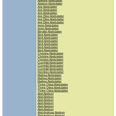
Abelone Abelsdatter
Abelone Abelsdatter
Ane Abelsdatter
Ane Abelsdatter
Ane Abelsdatter
Ane Eline Abelsdatter
Ane Eline Abelsdatter
Ane Eline Abelsdatter
Anne Abelsdatter
Anne Abelsdatter
Bergitte Abelsdatter
Berit Abelsdatter
Berit Abelsdatter
Berit Abelsdatter
Berit Abelsdatter
Berit Abelsdatter
Berit Abelsdatter
Christine Abelsdatter
Christine Abelsdatter
Christine Abelsdatter
Gunnhild Abelsdatter
Gunnhild Abelsdatter
Gunnhild Abelsdatter
Henrikke Abelsdatter
Mathea Abelsdatter
Mathea Abelsdatter
Mathea Abelsdatter
Thrine Ottea Abelsdatter
Thrine Ottea Abelsdatter
Thrine Ottea Abelsdatter
Abel Abelsen
Abel Abelsen
Abel Abelsen
Abel Abelsen
Abel Abelsen
Abel Abelsen
Abel Andreas Abelsen
Abel Andreas Abelsen