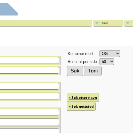
Finn
Kombiner med:
Resultat per side:
» Søk etter navn
» Søk nettsted