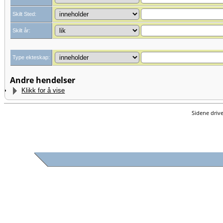
Skilt Sted:
Skilt år:
Type ekteskap:
Andre hendelser
Klikk for å vise
Sidene driv