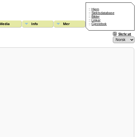
::
Hjem
::
Slektsdatabase
::
Bilder
::
Linker
Media
Info
Mer
::
Gjestebok
Skriv ut