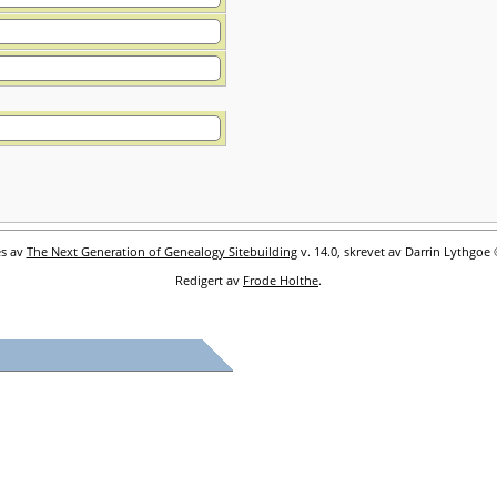
es av
The Next Generation of Genealogy Sitebuilding
v. 14.0, skrevet av Darrin Lythgoe
Redigert av
Frode Holthe
.