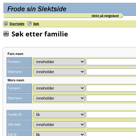
Startside
Søk
Søk etter familie
Fars navn
Fornavn:
Etternavn:
Mors navn
Fornavn:
Etternavn:
Famile ID:
Gift sted:
Gift år: