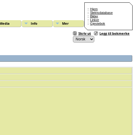
::
Hjem
::
Slektsdatabase
::
Bilder
::
Linker
Media
Info
Mer
::
Gjestebok
Skriv ut
Legg til bokmerke