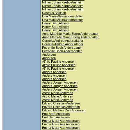
Nilmer Johan Klæbo Aasheim
Nilmer Johan Klæbo Aasheim
Nilmer Johan Klæbo Aasheim
Rasmus Abelsen
Lina Marie Aleksandersdatter
Lina Marie Aleksandersdatter
Henry Berg Alfheim
Henry Berg Alfheim
Henry Berg Alfheim
Anna Mathilde Maria Eberg Andersdatter
Anna Mathilde Maria Eberg Andersdatter
Cornelia Andrea Andersdatter
Cornelia Andrea Andersdatter
Petronille Bech Andersdatter
Petronille Bech Andersdatter
Andersen
Andersen
Alfhild Pauline Andersen
Alfhild Pauline Andersen
Alfhild Pauline Andersen
Anders Andersen
Anders Andersen
Anders Andersen
Anders Jørgen Andersen
Anders Jørgen Andersen
Anders Jørgen Andersen
Astrid Marie Andersen
Astrid Marie Andersen
Astrid Marie Andersen
Edvard Christian Andersen
Edvard Christian Andersen
Edvard Mathias Zahl Andersen
Emil Berg Andersen
Emil Berg Andersen
Emma Ivara Aas Andersen
Emma Ivara Aas Andersen
Emma Ivara Aas Andersen