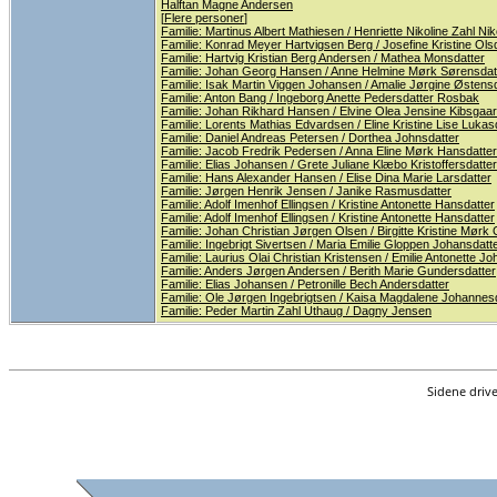
Halftan Magne Andersen
[
Flere personer
]
Familie: Martinus Albert Mathiesen / Henriette Nikoline Zahl Nik
Familie: Konrad Meyer Hartvigsen Berg / Josefine Kristine Ols
Familie: Hartvig Kristian Berg Andersen / Mathea Monsdatter
Familie: Johan Georg Hansen / Anne Helmine Mørk Sørensdat
Familie: Isak Martin Viggen Johansen / Amalie Jørgine Østens
Familie: Anton Bang / Ingeborg Anette Pedersdatter Rosbak
Familie: Johan Rikhard Hansen / Elvine Olea Jensine Kibsgaa
Familie: Lorents Mathias Edvardsen / Eline Kristine Lise Lukas
Familie: Daniel Andreas Petersen / Dorthea Johnsdatter
Familie: Jacob Fredrik Pedersen / Anna Eline Mørk Hansdatter
Familie: Elias Johansen / Grete Juliane Klæbo Kristoffersdatter
Familie: Hans Alexander Hansen / Elise Dina Marie Larsdatter
Familie: Jørgen Henrik Jensen / Janike Rasmusdatter
Familie: Adolf Imenhof Ellingsen / Kristine Antonette Hansdatter
Familie: Adolf Imenhof Ellingsen / Kristine Antonette Hansdatter
Familie: Johan Christian Jørgen Olsen / Birgitte Kristine Mørk 
Familie: Ingebrigt Sivertsen / Maria Emilie Gloppen Johansdat
Familie: Laurius Olai Christian Kristensen / Emilie Antonette Jo
Familie: Anders Jørgen Andersen / Berith Marie Gundersdatter
Familie: Elias Johansen / Petronille Bech Andersdatter
Familie: Ole Jørgen Ingebrigtsen / Kaisa Magdalene Johannes
Familie: Peder Martin Zahl Uthaug / Dagny Jensen
Sidene driv