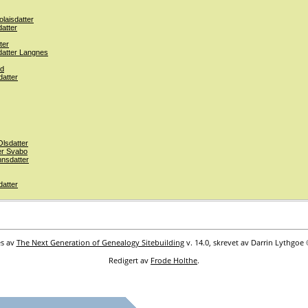
olaisdatter
datter
ter
datter Langnes
rd
datter
Olsdatter
ter Svabo
hnsdatter
datter
es av
The Next Generation of Genealogy Sitebuilding
v. 14.0, skrevet av Darrin Lythgoe
Redigert av
Frode Holthe
.