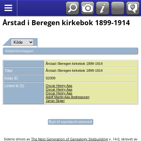
*Norsk
Årstad i Beregen kirkebok 1899-1914
Kildeinformasjon
Årstad i Beregen kirkebok 1899-1914
Tittel
Årstad i Beregen kirkebok 1899-1914
Kilde ID
S2309
Linket til (5)
Oscar Henry Aas
Oscar Henry Aas
Oscar Henry Aas
Adolf Martin Aas Andreassen
Jøran Skjær
Bytt til standard nettsted
Sidene drives av
The Next Generation of Genealogy Sitebuilding
v. 14.0, skrevet av