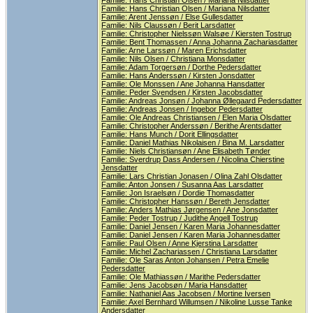
Familie: Hans Christian Olsen / Mariana Nilsdatter
Familie: Hans Christian Olsen / Mariana Nilsdatter
Familie: Arent Jenssøn / Else Gullesdatter
Familie: Nils Claussøn / Berit Larsdatter
Familie: Christopher Nielssøn Walsøe / Kiersten Tostrup
Familie: Bent Thomassen / Anna Johanna Zachariasdatter
Familie: Arne Larssøn / Maren Erichsdatter
Familie: Nils Olsen / Christiana Monsdatter
Familie: Adam Torgersøn / Dorthe Pedersdatter
Familie: Hans Anderssøn / Kirsten Jonsdatter
Familie: Ole Monssen / Ane Johanna Hansdatter
Familie: Peder Svendsen / Kirsten Jacobsdatter
Familie: Andreas Jonsøn / Johanna Øllegaard Pedersdatter
Familie: Andreas Jonsen / Ingebor Pedersdatter
Familie: Ole Andreas Christiansen / Elen Maria Olsdatter
Familie: Christopher Anderssøn / Berithe Arentsdatter
Familie: Hans Munch / Dorit Ellingsdatter
Familie: Daniel Mathias Nikolaisen / Bina M. Larsdatter
Familie: Niels Christiansøn / Ane Elisabeth Tønder
Familie: Sverdrup Dass Andersen / Nicolina Chierstine
Jensdatter
Familie: Lars Christian Jonasen / Olina Zahl Olsdatter
Familie: Anton Jonsen / Susanna Aas Larsdatter
Familie: Jon Israelsøn / Dordie Thomasdatter
Familie: Christopher Hanssøn / Bereth Jensdatter
Familie: Anders Mathias Jørgensen / Ane Jonsdatter
Familie: Peder Tostrup / Judithe Angell Tostrup
Familie: Daniel Jensen / Karen Maria Johannesdatter
Familie: Daniel Jensen / Karen Maria Johannesdatter
Familie: Paul Olsen / Anne Kjerstina Larsdatter
Familie: Michel Zachariassen / Christiana Larsdatter
Familie: Ole Saras Anton Johansen / Petra Emelie
Pedersdatter
Familie: Ole Mathiassøn / Marithe Pedersdatter
Familie: Jens Jacobsøn / Maria Hansdatter
Familie: Nathaniel Aas Jacobsen / Mortine Iversen
Familie: Axel Bernhard Willumsen / Nikoline Lusse Tanke
Andersdatter