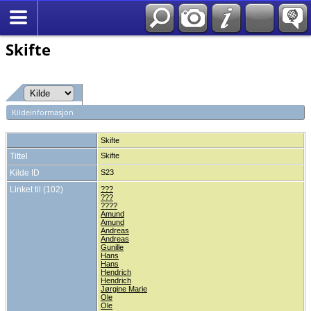
*Norsk
Skifte
Kildeinformasjon
Skifte
Tittel
Skifte
Kilde ID
S23
Linket til (102)
???
???
????
Amund
Amund
Andreas
Andreas
Gunille
Hans
Hans
Hendrich
Hendrich
Jørgine Marie
Ole
Ole