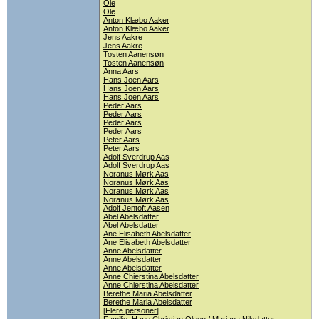
Ole
Ole
Anton Klæbo Aaker
Anton Klæbo Aaker
Jens Aakre
Jens Aakre
Tosten Aanensøn
Tosten Aanensøn
Anna Aars
Hans Joen Aars
Hans Joen Aars
Hans Joen Aars
Peder Aars
Peder Aars
Peder Aars
Peder Aars
Peter Aars
Peter Aars
Adolf Sverdrup Aas
Adolf Sverdrup Aas
Noranus Mørk Aas
Noranus Mørk Aas
Noranus Mørk Aas
Noranus Mørk Aas
Adolf Jentoft Aasen
Abel Abelsdatter
Abel Abelsdatter
Ane Elisabeth Abelsdatter
Ane Elisabeth Abelsdatter
Anne Abelsdatter
Anne Abelsdatter
Anne Abelsdatter
Anne Chierstina Abelsdatter
Anne Chierstina Abelsdatter
Berethe Maria Abelsdatter
Berethe Maria Abelsdatter
[
Flere personer
]