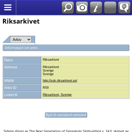
*Norsk
Riksarkivet
Informasjon om arkiv
Navn
Riksarkivet
Adresse
Riksarkivet
Sverige
Sverige
WWW
http://sok.riksarkivet.se/
Arkiv ID
R59
Linket til
Riksarkivet, Sverige
Bytt til standard nettsted
Sidene drives av
The Next Generation of Genealogy Sitebuilding
v. 14.0, skrevet av