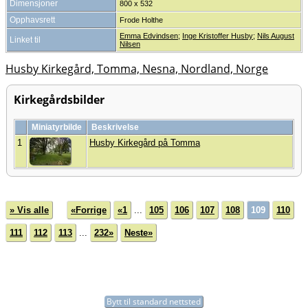
Dimensjoner
800 x 532
Opphavsrett
Frode Holthe
Emma Edvindsen
;
Inge Kristoffer Husby
;
Nils August
Linket til
Nilsen
Husby Kirkegård, Tomma, Nesna, Nordland, Norge
Kirkegårdsbilder
Miniatyrbilde
Beskrivelse
1
Husby Kirkegård på Tomma
» Vis alle
«Forrige
«1
...
105
106
107
108
109
110
111
112
113
...
232»
Neste»
Bytt til standard nettsted