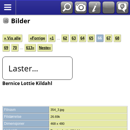
*Norsk
Bilder
» Vis alle
«Forrige
«1
...
62
63
64
65
66
67
68
69
70
...
613»
Neste»
Laster...
Bernice Lottie Kildahl
Filnavn
354_3.jpg
Filstørrelse
26.69k
Dimensjoner
468 x 480