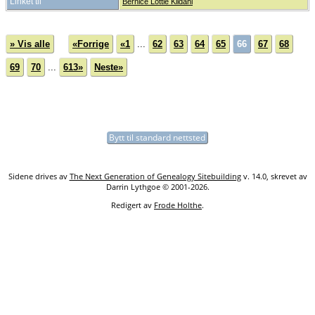
Linket til
Bernice Lottie Kildahl
» Vis alle
«Forrige
«1
...
62
63
64
65
66
67
68
69
70
...
613»
Neste»
Bytt til standard nettsted
Sidene drives av
The Next Generation of Genealogy Sitebuilding
v. 14.0, skrevet av
Darrin Lythgoe © 2001-2026.
Redigert av
Frode Holthe
.