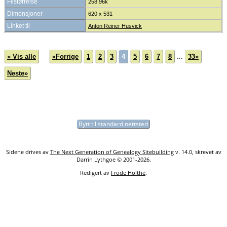
Filstørrelse
258.96k
Dimensjoner
620 x 531
Linket til
Anton Reiner Husvick
» Vis alle
«Forrige
1
2
3
4
5
6
7
8
...
33»
Neste»
Bytt til standard nettsted
Sidene drives av
The Next Generation of Genealogy Sitebuilding
v. 14.0, skrevet av
Darrin Lythgoe © 2001-2026.
Redigert av
Frode Holthe
.