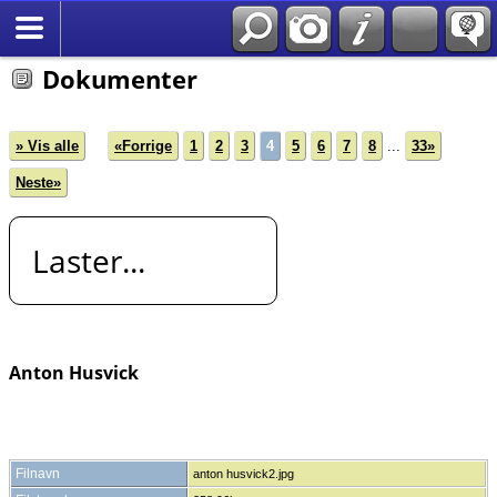
*Norsk
Dokumenter
» Vis alle
«Forrige
1
2
3
4
5
6
7
8
...
33»
Neste»
Laster...
Anton Husvick
Filnavn
anton husvick2.jpg