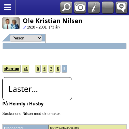
*Norsk
Ole Kristian Nilsen
1928 - 2001 (73 år)
«Forrige
«1
...
5
6
7
8
9
Laster...
På Heimly i Husby
Søskenene Nilsen med ektemaker.
Breddegrad
66.22320674534788