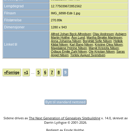
Lengdegrad
12.775039672851562
Filnavn
IMG_6898-Edit-1.jpg
Filstørrelse
270.89k
Dimensjoner
1280 x 943
Alfred Johan Beck Alfredsen
;
Olav Andresen
;
Asbjørn
Martin Holthe
;
Åse Lund
;
Martha Birgitte Martinsen
;
Anna Johanna Nilsen
;
Borghild Sofie Nilsen
;
Helleik
Linket til
Kildal Nilsen
;
Karl Bang Nilsen
;
Kristine Olea Nilsen
;
Magdalene Petrine Nilsen
;
Margit Kristofa Nilsen
;
Odlaug Emilie Zahl Nilsen
;
Ole Kristian Nilsen
;
Saras
Angel Nilsen
;
Torleiv August Svendsen
«Forrige
«1
...
5
6
7
8
9
Bytt til standard nettsted
Sidene drives av
The Next Generation of Genealogy Sitebuilding
v. 14.0, skrevet av
Darrin Lythgoe © 2001-2026.
Redigert av
Frode Holthe
.