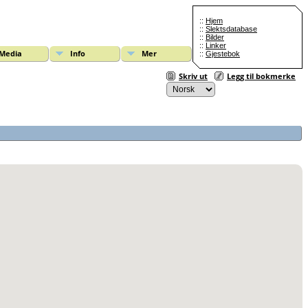
::
Hjem
::
Slektsdatabase
::
Bilder
::
Linker
Media
Info
Mer
::
Gjestebok
Skriv ut
Legg til bokmerke