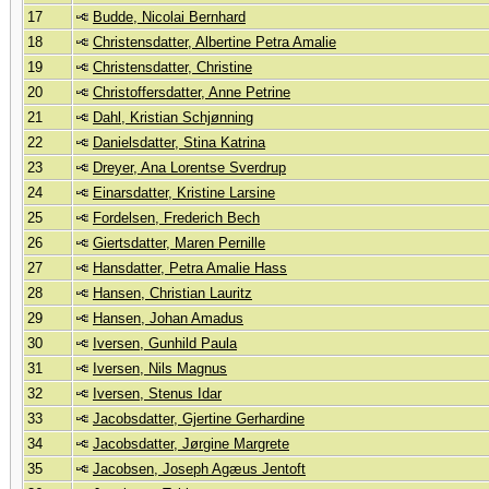
17
Budde, Nicolai Bernhard
18
Christensdatter, Albertine Petra Amalie
19
Christensdatter, Christine
20
Christoffersdatter, Anne Petrine
21
Dahl, Kristian Schjønning
22
Danielsdatter, Stina Katrina
23
Dreyer, Ana Lorentse Sverdrup
24
Einarsdatter, Kristine Larsine
25
Fordelsen, Frederich Bech
26
Giertsdatter, Maren Pernille
27
Hansdatter, Petra Amalie Hass
28
Hansen, Christian Lauritz
29
Hansen, Johan Amadus
30
Iversen, Gunhild Paula
31
Iversen, Nils Magnus
32
Iversen, Stenus Idar
33
Jacobsdatter, Gjertine Gerhardine
34
Jacobsdatter, Jørgine Margrete
35
Jacobsen, Joseph Agæus Jentoft