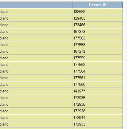
Person ID
rdland
I38688
rdland
I29483
rdland
I73466
rdland
I67272
rdland
I77562
rdland
I77558
rdland
I67271
rdland
I77559
rdland
I77563
rdland
I77564
rdland
I77561
rdland
I77560
rdland
I41977
rdland
I72935
rdland
I72936
rdland
I72938
rdland
I72941
rdland
I72933