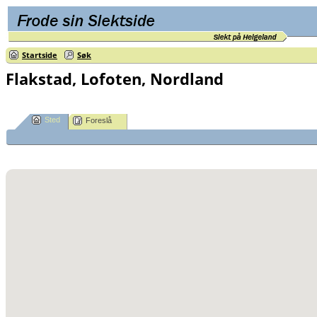
Startside
Søk
Flakstad, Lofoten, Nordland
Sted
Foreslå