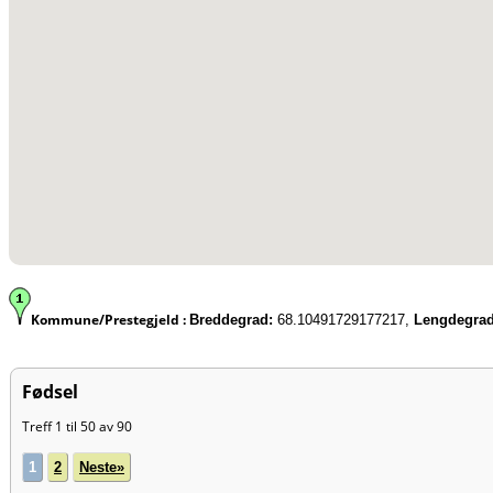
Kommune/Prestegjeld :
Breddegrad:
68.10491729177217,
Lengdegrad
Fødsel
Treff 1 til 50 av 90
1
2
Neste»