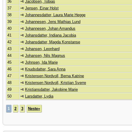
36
Jacobsen, Tobias
37
Jensen, Einar Holst
38
Johannesdatter, Laura Marie Hegge
39
Johannesen, Jens Mathias Lund
40
Johannesen, Johan Amandus
41
Johansdatter, Indiana Jacobia
42
Johansdatter, Magda Konstanse
43
Johansen, Leonhard
44
Johansen, Nils Magnus
45
Johnsen, Ida Marie
46
Knudsdatter, Sara Anna
47
Kristensen Nordvoll, Berna Katrine
48
Kristensen Nordvoll, Kristian Sverre
49
Kristiansdatter, Jakobine Marie
50
Larsdatter, Lydia
1
2
3
Neste»