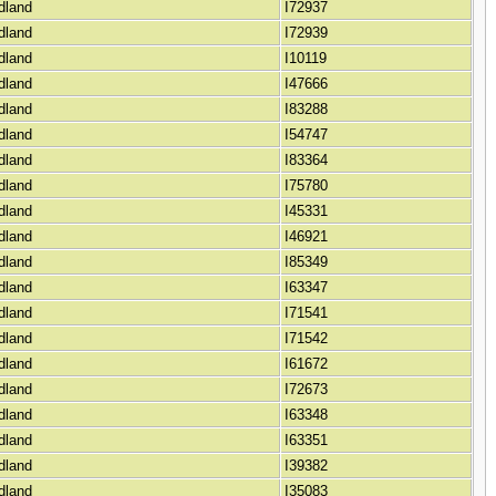
rdland
I72937
rdland
I72939
rdland
I10119
rdland
I47666
rdland
I83288
rdland
I54747
rdland
I83364
rdland
I75780
rdland
I45331
rdland
I46921
rdland
I85349
rdland
I63347
rdland
I71541
rdland
I71542
rdland
I61672
rdland
I72673
rdland
I63348
rdland
I63351
rdland
I39382
rdland
I35083