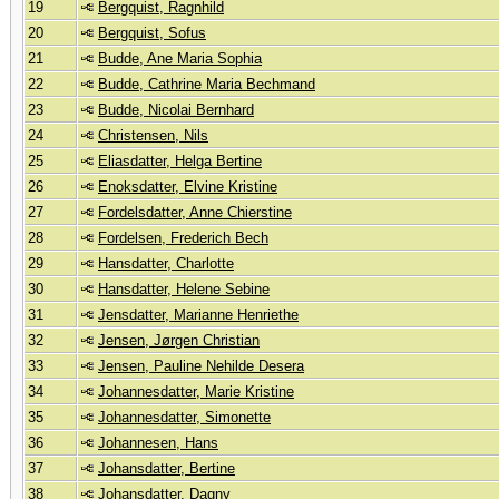
19
Bergquist, Ragnhild
20
Bergquist, Sofus
21
Budde, Ane Maria Sophia
22
Budde, Cathrine Maria Bechmand
23
Budde, Nicolai Bernhard
24
Christensen, Nils
25
Eliasdatter, Helga Bertine
26
Enoksdatter, Elvine Kristine
27
Fordelsdatter, Anne Chierstine
28
Fordelsen, Frederich Bech
29
Hansdatter, Charlotte
30
Hansdatter, Helene Sebine
31
Jensdatter, Marianne Henriethe
32
Jensen, Jørgen Christian
33
Jensen, Pauline Nehilde Desera
34
Johannesdatter, Marie Kristine
35
Johannesdatter, Simonette
36
Johannesen, Hans
37
Johansdatter, Bertine
38
Johansdatter, Dagny