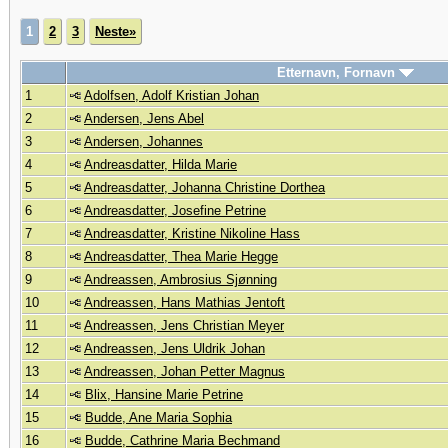
1
2
3
Neste»
Etternavn, Fornavn
1
Adolfsen, Adolf Kristian Johan
2
Andersen, Jens Abel
3
Andersen, Johannes
4
Andreasdatter, Hilda Marie
5
Andreasdatter, Johanna Christine Dorthea
6
Andreasdatter, Josefine Petrine
7
Andreasdatter, Kristine Nikoline Hass
8
Andreasdatter, Thea Marie Hegge
9
Andreassen, Ambrosius Sjønning
10
Andreassen, Hans Mathias Jentoft
11
Andreassen, Jens Christian Meyer
12
Andreassen, Jens Uldrik Johan
13
Andreassen, Johan Petter Magnus
14
Blix, Hansine Marie Petrine
15
Budde, Ane Maria Sophia
16
Budde, Cathrine Maria Bechmand