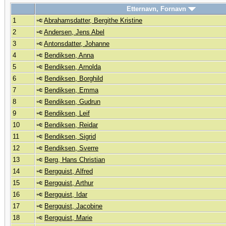
Etternavn, Fornavn
1
Abrahamsdatter, Bergithe Kristine
2
Andersen, Jens Abel
3
Antonsdatter, Johanne
4
Bendiksen, Anna
5
Bendiksen, Arnolda
6
Bendiksen, Borghild
7
Bendiksen, Emma
8
Bendiksen, Gudrun
9
Bendiksen, Leif
10
Bendiksen, Reidar
11
Bendiksen, Sigrid
12
Bendiksen, Sverre
13
Berg, Hans Christian
14
Bergquist, Alfred
15
Bergquist, Arthur
16
Bergquist, Idar
17
Bergquist, Jacobine
18
Bergquist, Marie