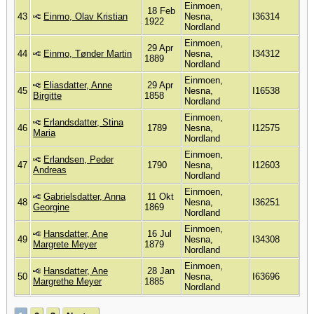
Einmoen,
18 Feb
43
Einmo, Olav Kristian
Nesna,
I36314
1922
Nordland
Einmoen,
29 Apr
44
Einmo, Tønder Martin
Nesna,
I34312
1889
Nordland
Einmoen,
Eliasdatter, Anne
29 Apr
45
Nesna,
I16538
Birgitte
1858
Nordland
Einmoen,
Erlandsdatter, Stina
46
1789
Nesna,
I12575
Maria
Nordland
Einmoen,
Erlandsen, Peder
47
1790
Nesna,
I12603
Andreas
Nordland
Einmoen,
Gabrielsdatter, Anna
11 Okt
48
Nesna,
I36251
Georgine
1869
Nordland
Einmoen,
Hansdatter, Ane
16 Jul
49
Nesna,
I34308
Margrete Meyer
1879
Nordland
Einmoen,
Hansdatter, Ane
28 Jan
50
Nesna,
I63696
Margrethe Meyer
1885
Nordland