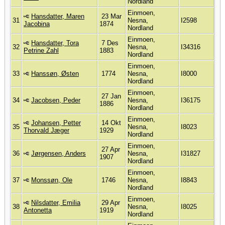
Nordland
Einmoen,
Hansdatter, Maren
23 Mar
31
Nesna,
I2598
Jacobina
1874
Nordland
Einmoen,
Hansdatter, Tora
7 Des
32
Nesna,
I34316
Petrine Zahl
1883
Nordland
Einmoen,
33
Hanssøn, Østen
1774
Nesna,
I8000
Nordland
Einmoen,
27 Jan
34
Jacobsen, Peder
Nesna,
I36175
1886
Nordland
Einmoen,
Johansen, Petter
14 Okt
35
Nesna,
I8023
Thorvald Jæger
1929
Nordland
Einmoen,
27 Apr
36
Jørgensen, Anders
Nesna,
I31827
1907
Nordland
Einmoen,
37
Monssøn, Ole
1746
Nesna,
I8843
Nordland
Einmoen,
Nilsdatter, Emilia
29 Apr
38
Nesna,
I8025
Antonetta
1919
Nordland