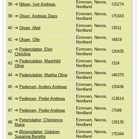
Einmoen, Nesna,
38
Nilsen, Iver Andreas
I15274
Nordland
Einmoen, Nesna,
39
Olsen, Andreas Dass
I75343
Nordland
Einmoen, Nesna,
40
Olsøn, Abel
I3511
Nordland
Einmoen, Nesna,
41
Olsøn, Olle
I4819
Nordland
Pedersdatter, Elen
Einmoen, Nesna,
42
I20435
Christina
Nordland
Pedersdatter, Magnhild
Einmoen, Nesna,
43
I324
Oline
Nordland
Einmoen, Nesna,
44
Pedersdatter, Martha Oline
I46370
Nordland
Einmoen, Nesna,
45
Pedersen, Anders Andreas
I20436
Nordland
Einmoen, Nesna,
46
Pedersen, Peder Andreas
I13614
Nordland
Einmoen, Nesna,
47
Pedersen, Peder Andreas
I7049
Nordland
Petersdatter, Christence
Einmoen, Nesna,
48
I28135
Maria
Nordland
Østensdatter, Gidsken
Einmoen, Nesna,
49
I75344
Susanna Bergitte
Nordland