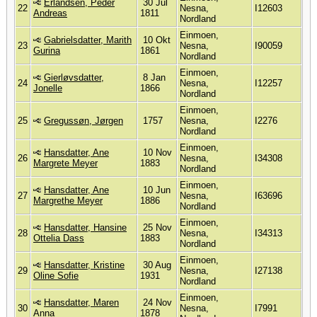
Erlandsen, Peder
30 Jul
22
Nesna,
I12603
Andreas
1811
Nordland
Einmoen,
Gabrielsdatter, Marith
10 Okt
23
Nesna,
I90059
Gurina
1861
Nordland
Einmoen,
Gierløvsdatter,
8 Jan
24
Nesna,
I12257
Jonelle
1866
Nordland
Einmoen,
25
Gregussøn, Jørgen
1757
Nesna,
I2276
Nordland
Einmoen,
Hansdatter, Ane
10 Nov
26
Nesna,
I34308
Margrete Meyer
1883
Nordland
Einmoen,
Hansdatter, Ane
10 Jun
27
Nesna,
I63696
Margrethe Meyer
1886
Nordland
Einmoen,
Hansdatter, Hansine
25 Nov
28
Nesna,
I34313
Ottelia Dass
1883
Nordland
Einmoen,
Hansdatter, Kristine
30 Aug
29
Nesna,
I27138
Oline Sofie
1931
Nordland
Einmoen,
Hansdatter, Maren
24 Nov
30
Nesna,
I7991
Anna
1878