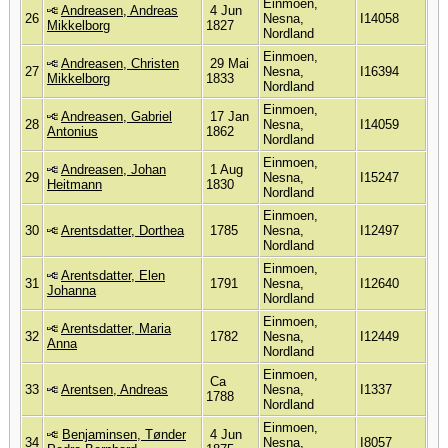
Einmoen,
Andreasen, Andreas
4 Jun
26
Nesna,
I14058
Mikkelborg
1827
Nordland
Einmoen,
Andreasen, Christen
29 Mai
27
Nesna,
I16394
Mikkelborg
1833
Nordland
Einmoen,
Andreasen, Gabriel
17 Jan
28
Nesna,
I14059
Antonius
1862
Nordland
Einmoen,
Andreasen, Johan
1 Aug
29
Nesna,
I15247
Heitmann
1830
Nordland
Einmoen,
30
Arentsdatter, Dorthea
1785
Nesna,
I12497
Nordland
Einmoen,
Arentsdatter, Elen
31
1791
Nesna,
I12640
Johanna
Nordland
Einmoen,
Arentsdatter, Maria
32
1782
Nesna,
I12449
Anna
Nordland
Einmoen,
Ca
33
Arentsen, Andreas
Nesna,
I1337
1788
Nordland
Einmoen,
Benjaminsen, Tønder
4 Jun
34
Nesna,
I8057