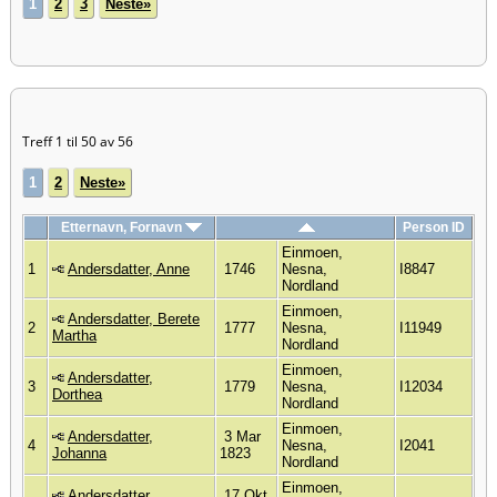
1
2
3
Neste»
Treff 1 til 50 av 56
1
2
Neste»
Etternavn, Fornavn
Person ID
Einmoen,
1
Andersdatter, Anne
1746
Nesna,
I8847
Nordland
Einmoen,
Andersdatter, Berete
2
1777
Nesna,
I11949
Martha
Nordland
Einmoen,
Andersdatter,
3
1779
Nesna,
I12034
Dorthea
Nordland
Einmoen,
Andersdatter,
3 Mar
4
Nesna,
I2041
Johanna
1823
Nordland
Einmoen,
Andersdatter,
17 Okt