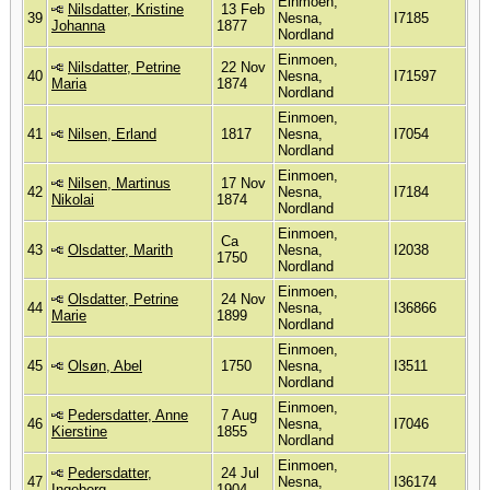
Einmoen,
Nilsdatter, Kristine
13 Feb
39
Nesna,
I7185
Johanna
1877
Nordland
Einmoen,
Nilsdatter, Petrine
22 Nov
40
Nesna,
I71597
Maria
1874
Nordland
Einmoen,
41
Nilsen, Erland
1817
Nesna,
I7054
Nordland
Einmoen,
Nilsen, Martinus
17 Nov
42
Nesna,
I7184
Nikolai
1874
Nordland
Einmoen,
Ca
43
Olsdatter, Marith
Nesna,
I2038
1750
Nordland
Einmoen,
Olsdatter, Petrine
24 Nov
44
Nesna,
I36866
Marie
1899
Nordland
Einmoen,
45
Olsøn, Abel
1750
Nesna,
I3511
Nordland
Einmoen,
Pedersdatter, Anne
7 Aug
46
Nesna,
I7046
Kierstine
1855
Nordland
Einmoen,
Pedersdatter,
24 Jul
47
Nesna,
I36174
Ingeborg
1904