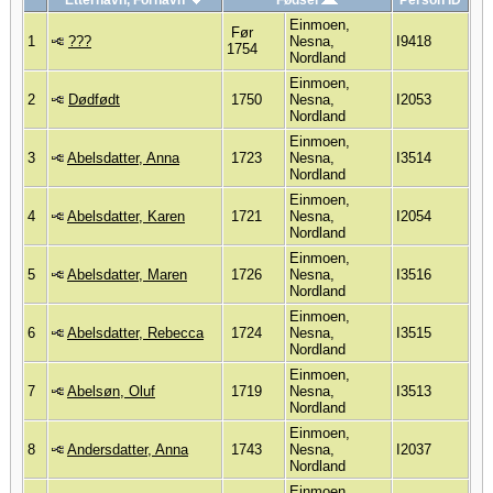
Etternavn, Fornavn
Fødsel
Person ID
Einmoen,
Før
1
???
Nesna,
I9418
1754
Nordland
Einmoen,
2
Dødfødt
1750
Nesna,
I2053
Nordland
Einmoen,
3
Abelsdatter, Anna
1723
Nesna,
I3514
Nordland
Einmoen,
4
Abelsdatter, Karen
1721
Nesna,
I2054
Nordland
Einmoen,
5
Abelsdatter, Maren
1726
Nesna,
I3516
Nordland
Einmoen,
6
Abelsdatter, Rebecca
1724
Nesna,
I3515
Nordland
Einmoen,
7
Abelsøn, Oluf
1719
Nesna,
I3513
Nordland
Einmoen,
8
Andersdatter, Anna
1743
Nesna,
I2037
Nordland
Einmoen,