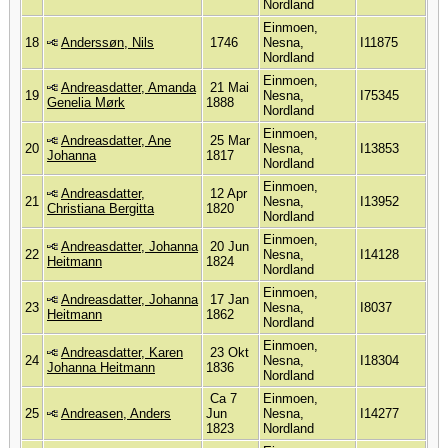
Nordland
Einmoen,
18
Anderssøn, Nils
1746
Nesna,
I11875
Nordland
Einmoen,
Andreasdatter, Amanda
21 Mai
19
Nesna,
I75345
Genelia Mørk
1888
Nordland
Einmoen,
Andreasdatter, Ane
25 Mar
20
Nesna,
I13853
Johanna
1817
Nordland
Einmoen,
Andreasdatter,
12 Apr
21
Nesna,
I13952
Christiana Bergitta
1820
Nordland
Einmoen,
Andreasdatter, Johanna
20 Jun
22
Nesna,
I14128
Heitmann
1824
Nordland
Einmoen,
Andreasdatter, Johanna
17 Jan
23
Nesna,
I8037
Heitmann
1862
Nordland
Einmoen,
Andreasdatter, Karen
23 Okt
24
Nesna,
I18304
Johanna Heitmann
1836
Nordland
Ca 7
Einmoen,
25
Andreasen, Anders
Jun
Nesna,
I14277
1823
Nordland