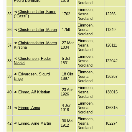
Pedro Bernhard
1875
Nordland
Einmoen,
Christensdatter, Karen
35
1762
Nesna,
I2266
("Cassi")
Nordland
Einmoen,
36
Christensdatter, Maren
1759
Nesna,
I1349
Nordland
Einmoen,
Christensdatter, Maren
27 Mar
37
Nesna,
I20111
Kirstina
1834
Nordland
Einmoen,
Christensen, Peder
5 Jul
38
Nesna,
I22042
Nicolai
1831
Nordland
Einmoen,
Edvardsen, Sigurd
18 Okt
39
Nesna,
I36267
Enge
1897
Nordland
Einmoen,
23 Apr
40
Einmo, Alf Kristian
Nesna,
I38015
1926
Nordland
Einmoen,
4 Jun
41
Einmo, Anna
Nesna,
I36315
1918
Nordland
Einmoen,
30 Mai
42
Einmo, Arne Martin
Nesna,
I82274
1912
Nordland