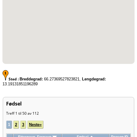
Sted :
Breddegrad:
66.27369527823821,
Lengdegrad:
13.19131851196289
Fødsel
Treff 1 til 50 av 112
1
2
3
Neste»