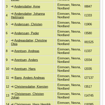
Einmoen, Nesna,
3
Andersdatter, Anne
I8847
Nordland
Andersdatter, Johanna
Einmoen, Nesna,
4
I1333
Heitmann
Nordland
Einmoen, Nesna,
5
Anderssøn, Christen
I1906
Nordland
Einmoen, Nesna,
6
Anderssøn, Peder
I3580
Nordland
Andreasdatter, Christine
Einmoen, Nesna,
7
I81525
Olea
Nordland
Einmoen, Nesna,
8
Arentsen, Andreas
I1337
Nordland
Einmoen, Nesna,
9
Arentsøn, Anders
I2034
Nordland
Einmoen, Nesna,
10
Arentsøn, Hans
I2035
Nordland
Einmoen, Nesna,
11
Bang, Anders Andreas
I27137
Nordland
Einmoen, Nesna,
12
Christensdatter, Kiersten
I3517
Nordland
Christensen, Christen
Einmoen, Nesna,
13
I14745
Johan
Nordland
Einmoen, Nesna,
14
Christensen, Hans Hendrik
I18385