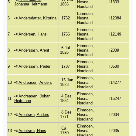
5
Nesna,
I1333
Johanna Heitmann
1866
Nordland
Einmoen,
6
Andersdatter, Kirstina
1762
Nesna,
I12084
Nordland
Einmoen,
7
Andersen, Hans
1766
Nesna,
I12149
Nordland
Einmoen,
6 Jul
8
Anderssøn, Arent
Nesna,
I2039
1826
Nordland
Einmoen,
9
Anderssøn, Peder
1787
Nesna,
I3580
Nordland
Einmoen,
15 Jun
10
Andreasen, Anders
Nesna,
I14277
1823
Nordland
Einmoen,
Andreasen, Johan
4 Des
11
Nesna,
I15247
Heitmann
1834
Nordland
Einmoen,
8 Des
12
Arentsøn, Anders
Nesna,
I2034
1771
Nordland
Einmoen,
Ca
13
Arentsøn, Hans
Nesna,
I2035
1750
Nordland