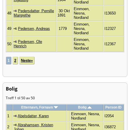
Nordland
Einmoen,
Pedersdatter, Pernille
30 Okt
48
Nesna,
I13650
Margrethe
1891
Nordland
Einmoen,
49
Pedersen, Andreas
1779
Nesna,
I12327
Nordland
Einmoen,
Pedersen, Ole
50
Nesna,
I12367
Henrich
Nordland
1
2
Neste»
Bolig
Treff 1 til 50 av 50
Etternavn, Fornavn
Bolig
Person ID
Einmoen, Nesna,
1
Abelsdatter, Karen
I2054
Nordland
Abrahamsen, Kristen
Einmoen, Nesna,
2
I36872
Johan
Nordland