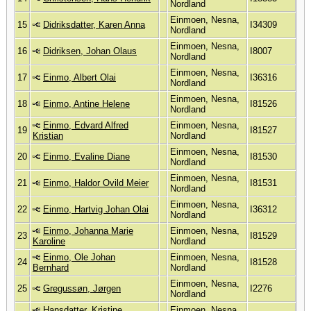
Nordland
Einmoen, Nesna,
15
Didriksdatter, Karen Anna
I34309
Nordland
Einmoen, Nesna,
16
Didriksen, Johan Olaus
I8007
Nordland
Einmoen, Nesna,
17
Einmo, Albert Olai
I36316
Nordland
Einmoen, Nesna,
18
Einmo, Antine Helene
I81526
Nordland
Einmo, Edvard Alfred
Einmoen, Nesna,
19
I81527
Kristian
Nordland
Einmoen, Nesna,
20
Einmo, Evaline Diane
I81530
Nordland
Einmoen, Nesna,
21
Einmo, Haldor Ovild Meier
I81531
Nordland
Einmoen, Nesna,
22
Einmo, Hartvig Johan Olai
I36312
Nordland
Einmo, Johanna Marie
Einmoen, Nesna,
23
I81529
Karoline
Nordland
Einmo, Ole Johan
Einmoen, Nesna,
24
I81528
Bernhard
Nordland
Einmoen, Nesna,
25
Gregussøn, Jørgen
I2276
Nordland
Hansdatter, Kristine
Einmoen, Nesna,