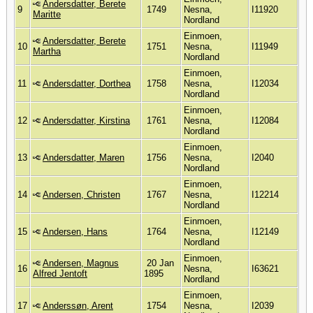
Andersdatter, Berete
9
1749
Nesna,
I11920
Maritte
Nordland
Einmoen,
Andersdatter, Berete
10
1751
Nesna,
I11949
Martha
Nordland
Einmoen,
11
Andersdatter, Dorthea
1758
Nesna,
I12034
Nordland
Einmoen,
12
Andersdatter, Kirstina
1761
Nesna,
I12084
Nordland
Einmoen,
13
Andersdatter, Maren
1756
Nesna,
I2040
Nordland
Einmoen,
14
Andersen, Christen
1767
Nesna,
I12214
Nordland
Einmoen,
15
Andersen, Hans
1764
Nesna,
I12149
Nordland
Einmoen,
Andersen, Magnus
20 Jan
16
Nesna,
I63621
Alfred Jentoft
1895
Nordland
Einmoen,
17
Anderssøn, Arent
1754
Nesna,
I2039