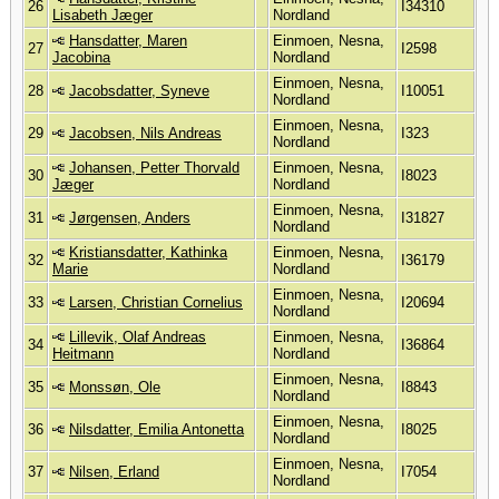
26
I34310
Lisabeth Jæger
Nordland
Hansdatter, Maren
Einmoen, Nesna,
27
I2598
Jacobina
Nordland
Einmoen, Nesna,
28
Jacobsdatter, Syneve
I10051
Nordland
Einmoen, Nesna,
29
Jacobsen, Nils Andreas
I323
Nordland
Johansen, Petter Thorvald
Einmoen, Nesna,
30
I8023
Jæger
Nordland
Einmoen, Nesna,
31
Jørgensen, Anders
I31827
Nordland
Kristiansdatter, Kathinka
Einmoen, Nesna,
32
I36179
Marie
Nordland
Einmoen, Nesna,
33
Larsen, Christian Cornelius
I20694
Nordland
Lillevik, Olaf Andreas
Einmoen, Nesna,
34
I36864
Heitmann
Nordland
Einmoen, Nesna,
35
Monssøn, Ole
I8843
Nordland
Einmoen, Nesna,
36
Nilsdatter, Emilia Antonetta
I8025
Nordland
Einmoen, Nesna,
37
Nilsen, Erland
I7054
Nordland