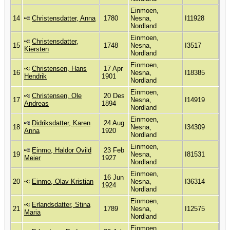
Einmoen,
14
Christensdatter, Anna
1780
Nesna,
I11928
Nordland
Einmoen,
Christensdatter,
15
1748
Nesna,
I3517
Kiersten
Nordland
Einmoen,
Christensen, Hans
17 Apr
16
Nesna,
I18385
Hendrik
1901
Nordland
Einmoen,
Christensen, Ole
20 Des
17
Nesna,
I14919
Andreas
1894
Nordland
Einmoen,
Didriksdatter, Karen
24 Aug
18
Nesna,
I34309
Anna
1920
Nordland
Einmoen,
Einmo, Haldor Ovild
23 Feb
19
Nesna,
I81531
Meier
1927
Nordland
Einmoen,
16 Jun
20
Einmo, Olav Kristian
Nesna,
I36314
1924
Nordland
Einmoen,
Erlandsdatter, Stina
21
1789
Nesna,
I12575
Maria
Nordland
Einmoen,