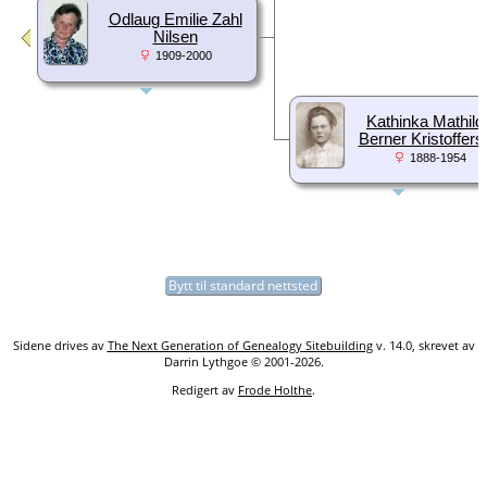
Odlaug Emilie Zahl
Nilsen
1909-2000
Kathinka Mathild
Berner Kristoffers
1888-1954
Bytt til standard nettsted
Sidene drives av
The Next Generation of Genealogy Sitebuilding
v. 14.0, skrevet av
Darrin Lythgoe © 2001-2026.
Redigert av
Frode Holthe
.