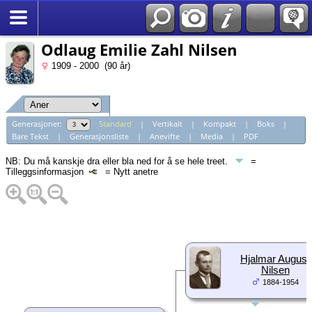
*Norsk
Odlaug Emilie Zahl Nilsen
1909 - 2000 (90 år)
Generasjoner:
Standard
|
Vertikalt
|
Kompakt
|
Boks
|
Bare Tekst
|
Generasjonsliste
|
Anevifte
|
Media
|
PDF
NB: Du må kanskje dra eller bla ned for å se hele treet.
=
Tilleggsinformasjon
= Nytt anetre
Hjalmar August
Nilsen
1884-1954