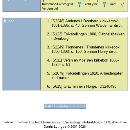
Kommune/Prestegjeld
: Stat/Fylke
: Land
:
Verdensdel
Kilder
[
S2248
] Andenes i Dverberg klokkerbok
1881-1896, s. 43. Sønnen Waldemar døpt.
[
S123
] Folketellingen 1900, Gabrielsbakken
i Dverberg.
[
S2249
] Trondenes i Trondenes kirkebok
1890-1898, s. 150. Sønnen Henry døpt.
[
S511
] Vefsn m/Mosjøen kirkebok 1866-
1879, s. 51.
[
S1679
] Folketellingen 1910, Arbeidergaten
7 i Tromsø.
[
S615
] Gravminner i Norge, ID3248495.
Bytt til standard nettsted
Sidene drives av
The Next Generation of Genealogy Sitebuilding
v. 14.0, skrevet av
Darrin Lythgoe © 2001-2026.