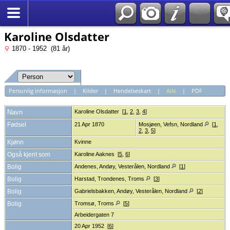
*Norsk
Karoline Olsdatter
1870 - 1952 (81 år)
Personlig informasjon
|
Kilder
|
Hendelseskart
|
Alle
|
PDF
Navn
Karoline
Olsdatter
[
1
,
2
,
3
,
4
]
Fødsel
21 Apr 1870
Mosjøen, Vefsn, Nordland
[
1
,
2
,
3
,
5
]
Kjønn
Kvinne
Også kjent som
Karoline Aaknes [
5
,
6
]
Bolig
Andenes, Andøy, Vesterålen, Nordland
[
1
]
Bolig
Harstad, Trondenes, Troms
[
3
]
Bolig
Gabrielsbakken, Andøy, Vesterålen, Nordland
[
2
]
Bolig
Tromsø, Troms
[
5
]
Arbeidergaten 7
20 Apr 1952 [
6
]