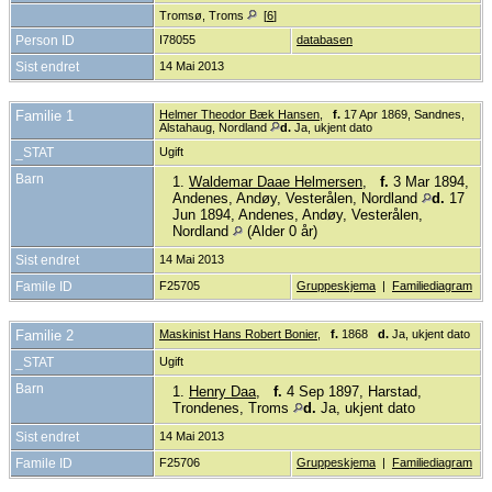
Tromsø, Troms
[
6
]
Person ID
I78055
databasen
Sist endret
14 Mai 2013
Familie 1
Helmer Theodor Bæk Hansen
,
f.
17 Apr 1869, Sandnes,
Alstahaug, Nordland
d.
Ja, ukjent dato
_STAT
Ugift
Barn
1.
Waldemar Daae Helmersen
,
f.
3 Mar 1894,
Andenes, Andøy, Vesterålen, Nordland
d.
17
Jun 1894, Andenes, Andøy, Vesterålen,
Nordland
(Alder 0 år)
Sist endret
14 Mai 2013
Famile ID
F25705
Gruppeskjema
|
Familiediagram
Familie 2
Maskinist Hans Robert Bonier
,
f.
1868
d.
Ja, ukjent dato
_STAT
Ugift
Barn
1.
Henry Daa
,
f.
4 Sep 1897, Harstad,
Trondenes, Troms
d.
Ja, ukjent dato
Sist endret
14 Mai 2013
Famile ID
F25706
Gruppeskjema
|
Familiediagram