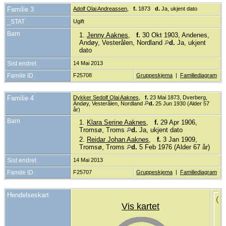
Familie 3
Adolf Olai Andreassen
,
f.
1873
d.
Ja, ukjent dato
_STAT
Ugift
Barn
1.
Jenny Aaknes
,
f.
30 Okt 1903, Andenes,
Andøy, Vesterålen, Nordland
d.
Ja, ukjent
dato
Sist endret
14 Mai 2013
Famile ID
F25708
Gruppeskjema
|
Familiediagram
Familie 4
Dykker Sedolf Olai Aaknes
,
f.
23 Mai 1873, Dverberg,
Andøy, Vesterålen, Nordland
d.
25 Jun 1930 (Alder 57
år)
Barn
1.
Klara Serine Aaknes
,
f.
29 Apr 1906,
Tromsø, Troms
d.
Ja, ukjent dato
2.
Reidar Johan Aaknes
,
f.
3 Jan 1909,
Tromsø, Troms
d.
5 Feb 1976 (Alder 67 år)
Sist endret
14 Mai 2013
Famile ID
F25707
Gruppeskjema
|
Familiediagram
Hendelseskart
Vis kartet