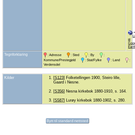
L
til
Goo
Eart
Tegnforklaring
: Adresse
: Sted
: By
:
Kommune/Prestegjeld
: Stat/Fylke
: Land
:
Verdensdel
Kilder
[
S123
] Folketellingen 1900, Steiro lille,
Gaard i Nesne.
[
S356
] Nesna kirkebok 1880-1910, s. 164.
[
S587
] Lurøy kirkebok 1880-1902, s. 280.
Bytt til standard nettsted