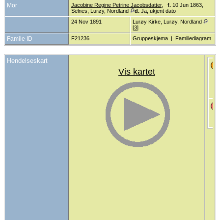
Mor
Jacobine Regine Petrine Jacobsdatter
,
f.
10 Jun 1863,
Selnes, Lurøy, Nordland
d.
Ja, ukjent dato
24 Nov 1891
Lurøy Kirke, Lurøy, Nordland
[
3
]
Famile ID
F21236
Gruppeskjema
|
Familiediagram
Hendelseskart
Vis kartet