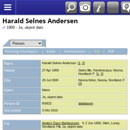
*Norsk
Harald Selnes Andersen
1900 - Ja, ukjent dato
Personlig informasjon
|
Kilder
|
Hendelseskart
|
Alle
|
PDF
Navn
Harald Selnes
Andersen
[
1
,
2
]
Fødsel
27 Apr 1900
Steiro lille, Handnesøya, Nesna,
Nordland
[
1
,
2
]
Dåp
29 Jul 1900
Nesna Kirke, Nesna, Nordland
[
2
]
Kjønn
Mann
Ja, ukjent dato
Person ID
I63622
databasen
Sist endret
3 Okt 2010
Far
Anders Dass Martinussen
,
f.
2 Jun 1860, Silen, Lurøy,
Nordland
d.
Ja, ukjent dato