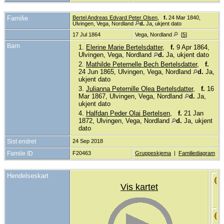
Familie
Bertel Andreas Edvard Peter Olsen
,
f.
24 Mar 1840,
Ulvingen, Vega, Nordland
d.
Ja, ukjent dato
17 Jul 1864
Vega, Nordland
[
5
]
Barn
1.
Elerine Marie Bertelsdatter
,
f.
9 Apr 1864,
Ulvingen, Vega, Nordland
d.
Ja, ukjent dato
2.
Mathilde Peternelle Bech Bertelsdatter
,
f.
24 Jun 1865, Ulvingen, Vega, Nordland
d.
Ja,
ukjent dato
3.
Julianna Peternille Olea Bertelsdatter
,
f.
16
Mar 1867, Ulvingen, Vega, Nordland
d.
Ja,
ukjent dato
4.
Halfdan Peder Olai Bertelsen
,
f.
21 Jan
1872, Ulvingen, Vega, Nordland
d.
Ja, ukjent
dato
Sist endret
24 Sep 2018
Famile ID
F20463
Gruppeskjema
|
Familiediagram
Hendelseskart
Vis kartet