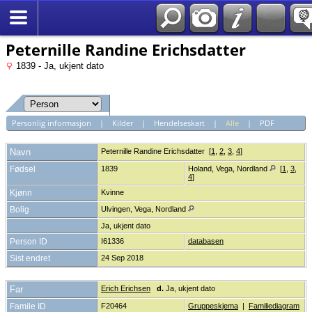
*Norsk
Peternille Randine Erichsdatter
1839 - Ja, ukjent dato
Personlig informasjon
|
Kilder
|
Hendelseskart
|
Alle
|
PDF
Navn
Peternille Randine
Erichsdatter
[
1
,
2
,
3
,
4
]
Fødsel
1839
Holand, Vega, Nordland
[
1
,
3
,
4
]
Kjønn
Kvinne
Bolig
Ulvingen, Vega, Nordland
Ja, ukjent dato
Person ID
I61336
databasen
Sist endret
24 Sep 2018
Far
Erich Erichsen
d.
Ja, ukjent dato
Famile ID
F20464
Gruppeskjema
|
Familiediagram