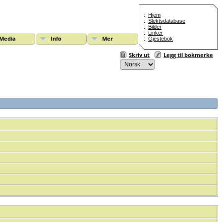
::
Hjem
::
Slektsdatabase
::
Bilder
::
Linker
Media
Info
Mer
::
Gjestebok
Skriv ut
Legg til bokmerke