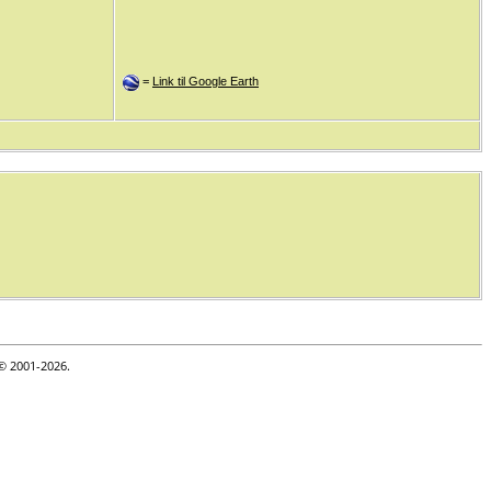
=
Link til Google Earth
 © 2001-2026.