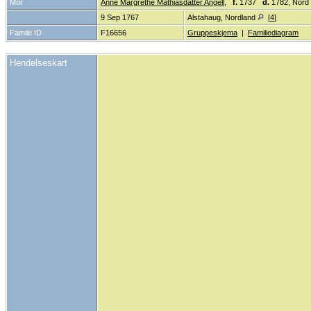
Mor
Anne Margrethe Mathiasdatter Angell
,
f.
1737
d.
1782, Nord
9 Sep 1767
Alstahaug, Nordland
[
4
]
Famile ID
F16656
Gruppeskjema
|
Familiediagram
Hendelseskart