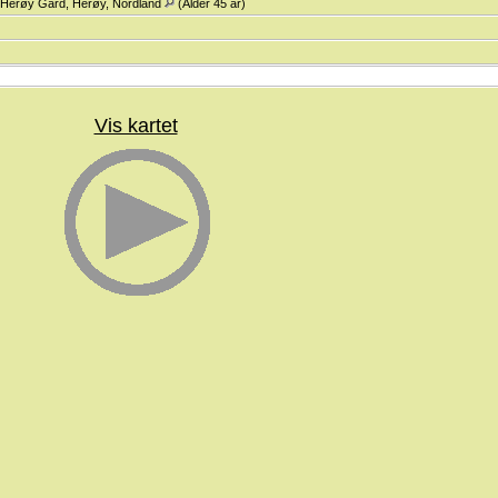
 Herøy Gård, Herøy, Nordland
(Alder 45 år)
Vis kartet