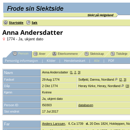
Startside
Søk
Anna Andersdatter
1774 - Ja, ukjent dato
Person
Aner
Etterkommere
Slektskap
Tidslinje
Personlig informasjon
|
Kilder
|
Hendelseskart
|
Alle
|
PDF
Navn
Anna
Andersdatter
[
1
,
2
,
3
]
Fødsel
29 Aug 1774
Solfjeld, Dønna, Nordland
[
2
,
3
]
Dåp
2 Okt 1774
Herøy Kirke, Herøy, Nordland
[
3
]
Kjønn
Kvinne
Ja, ukjent dato
Person ID
I50303
databasen
Sist endret
17 Jul 2017
Far
Anders Larssøn
,
f.
Ca 1739
d.
20 Des 1824, Hokleppen, No