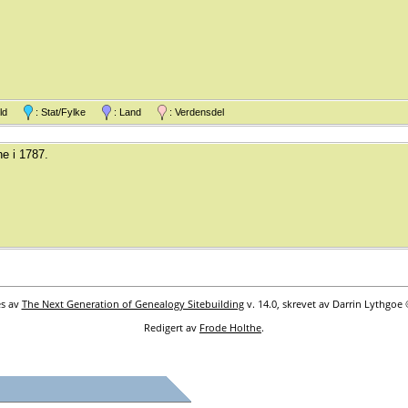
gjeld
: Stat/Fylke
: Land
: Verdensdel
he i 1787.
es av
The Next Generation of Genealogy Sitebuilding
v. 14.0, skrevet av Darrin Lythgoe
Redigert av
Frode Holthe
.