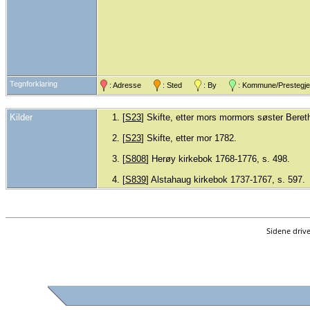
Tegnforklaring
: Adresse
: Sted
: By
: Kommune/Preste
Kilder
[
S23
] Skifte, etter mors mormors søster Beret
[
S23
] Skifte, etter mor 1782.
[
S808
] Herøy kirkebok 1768-1776, s. 498.
[
S839
] Alstahaug kirkebok 1737-1767, s. 597.
Sidene driv