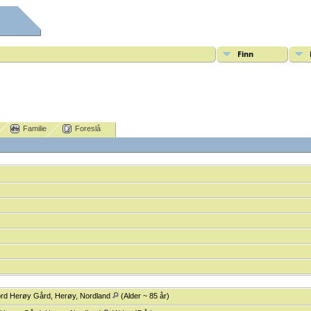
Finn
Familie
Foreslå
rd Herøy Gård, Herøy, Nordland
(Alder ~ 85 år)