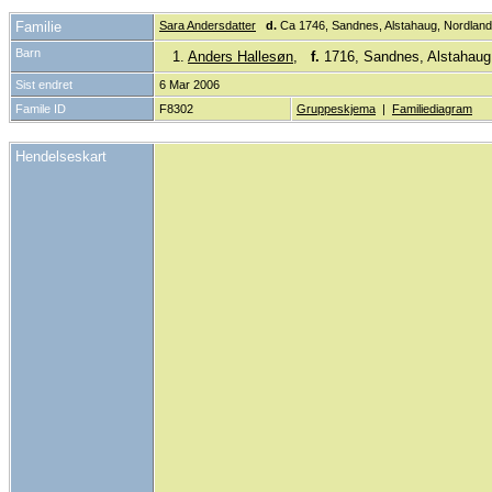
Familie
Sara Andersdatter
d.
Ca 1746, Sandnes, Alstahaug, Nordlan
Barn
1.
Anders Hallesøn
,
f.
1716, Sandnes, Alstahaug
Sist endret
6 Mar 2006
Famile ID
F8302
Gruppeskjema
|
Familiediagram
Hendelseskart