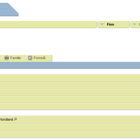
Finn
Familie
Foreslå
]
 Nordland