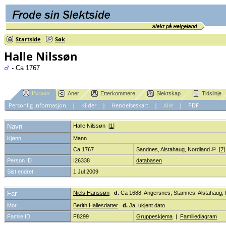
Startside
Søk
Halle Nilssøn
- Ca 1767
Person
Aner
Etterkommere
Slektskap
Tidslinje
Personlig informasjon
|
Kilder
|
Hendelseskart
|
Alle
|
PDF
Navn
Halle
Nilssøn
[
1
]
Kjønn
Mann
Ca 1767
Sandnes, Alstahaug, Nordland
[
2
Person ID
I26338
databasen
Sist endret
1 Jul 2009
Far
Niels Hanssøn
d.
Ca 1688, Angersnes, Stamnes, Alstahaug,
Mor
Berith Hallesdatter
d.
Ja, ukjent dato
Famile ID
F8299
Gruppeskjema
|
Familiediagram