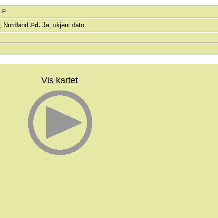
d
, Nordland
d.
Ja, ukjent dato
Vis kartet