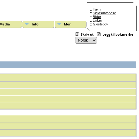
::
Hjem
::
Slektsdatabase
::
Bilder
::
Linker
Media
Info
Mer
::
Gjestebok
Skriv ut
Legg til bokmerke