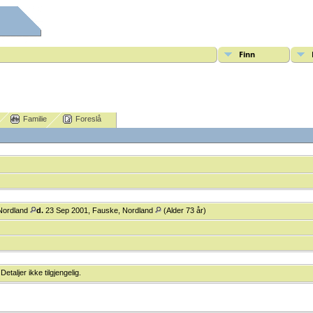
Finn
Familie
Foreslå
Nordland
d.
23 Sep 2001, Fauske, Nordland
(Alder 73 år)
Detaljer ikke tilgjengelig.