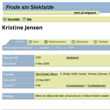
Startside
Søk
Kristine Jensen
Person
Aner
Etterkommere
Slektskap
Tidslinje
Personlig informasjon
|
Notater
|
Alle
|
PDF
Person ID
I158
databasen
Sist endret
6 Mar 2006
Familie
Ole Kristian Nilsen
,
f.
28 Apr 1928, Husby, Tomma, Dønnes, 
Sist endret
23 Mai 2007
Famile ID
F49
Gruppeskjema
|
Familiediagram
Notater
Minst en nålevende eller privat person er linket til dette notatet. 