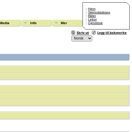
::
Hjem
::
Slektsdatabase
::
Bilder
::
Linker
Media
Info
Mer
::
Gjestebok
Skriv ut
Legg til bokmerke