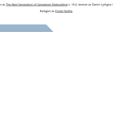
es av
The Next Generation of Genealogy Sitebuilding
v. 14.0, skrevet av Darrin Lythgoe
Redigert av
Frode Holthe
.