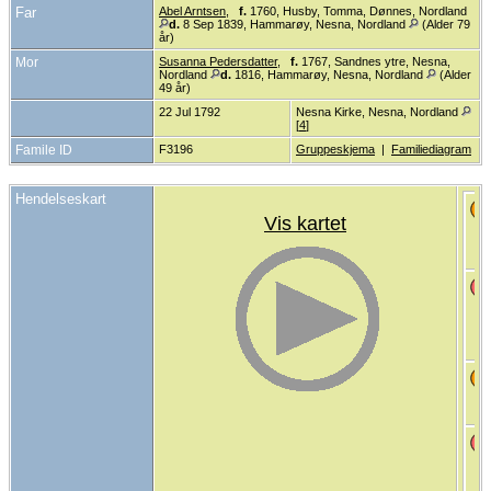
Far
Abel Arntsen
,
f.
1760, Husby, Tomma, Dønnes, Nordland
d.
8 Sep 1839, Hammarøy, Nesna, Nordland
(Alder 79
år)
Mor
Susanna Pedersdatter
,
f.
1767, Sandnes ytre, Nesna,
Nordland
d.
1816, Hammarøy, Nesna, Nordland
(Alder
49 år)
22 Jul 1792
Nesna Kirke, Nesna, Nordland
[
4
]
Famile ID
F3196
Gruppeskjema
|
Familiediagram
Hendelseskart
Vis kartet