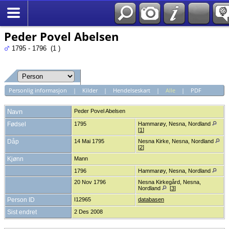
*Norsk
Peder Povel Abelsen
1795 - 1796 (1 )
Personlig informasjon
|
Kilder
|
Hendelseskart
|
Alle
|
PDF
Navn
Peder Povel
Abelsen
Fødsel
1795
Hammarøy, Nesna, Nordland
[
1
]
Dåp
14 Mai 1795
Nesna Kirke, Nesna, Nordland
[
2
]
Kjønn
Mann
1796
Hammarøy, Nesna, Nordland
20 Nov 1796
Nesna Kirkegård, Nesna,
Nordland
[
3
]
Person ID
I12965
databasen
Sist endret
2 Des 2008