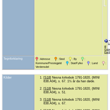
L
til
Goo
Eart
Tegnforklaring
: Adresse
: Sted
: By
:
Kommune/Prestegjeld
: Stat/Fylke
: Land
:
Verdensdel
Kilder
[
S18
] Nesna kirkebok 1791-1820, (MINI
838.A04), s. 67. 1½ år da han døde.
[
S18
] Nesna kirkebok 1791-1820, (MINI
838.A04), s. 51.
[
S18
] Nesna kirkebok 1791-1820, (MINI
838.A04), s. 67.