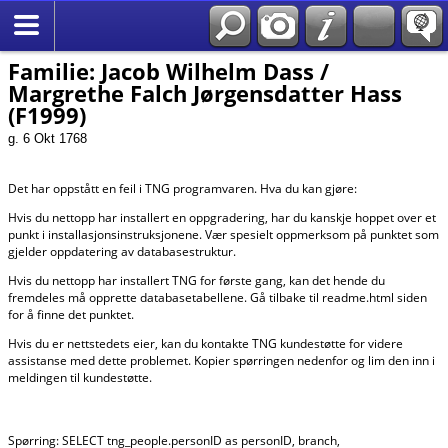
*Norsk
Familie: Jacob Wilhelm Dass /
Margrethe Falch Jørgensdatter Hass
(F1999)
g. 6 Okt 1768
Det har oppstått en feil i TNG programvaren. Hva du kan gjøre:
Hvis du nettopp har installert en oppgradering, har du kanskje hoppet over et
punkt i installasjonsinstruksjonene. Vær spesielt oppmerksom på punktet som
gjelder oppdatering av databasestruktur.
Hvis du nettopp har installert TNG for første gang, kan det hende du
fremdeles må opprette databasetabellene. Gå tilbake til readme.html siden
for å finne det punktet.
Hvis du er nettstedets eier, kan du kontakte TNG kundestøtte for videre
assistanse med dette problemet. Kopier spørringen nedenfor og lim den inn i
meldingen til kundestøtte.
Spørring: SELECT tng_people.personID as personID, branch,