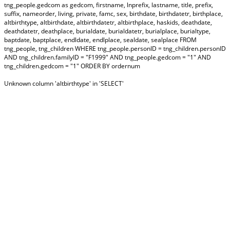
tng_people.gedcom as gedcom, firstname, lnprefix, lastname, title, prefix,
suffix, nameorder, living, private, famc, sex, birthdate, birthdatetr, birthplace,
altbirthtype, altbirthdate, altbirthdatetr, altbirthplace, haskids, deathdate,
deathdatetr, deathplace, burialdate, burialdatetr, burialplace, burialtype,
baptdate, baptplace, endldate, endlplace, sealdate, sealplace FROM
tng_people, tng_children WHERE tng_people.personID = tng_children.personID
AND tng_children.familyID = "F1999" AND tng_people.gedcom = "1" AND
tng_children.gedcom = "1" ORDER BY ordernum
Unknown column 'altbirthtype' in 'SELECT'