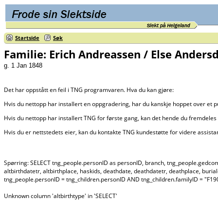
Startside
Søk
Familie: Erich Andreassen / Else Anders
g. 1 Jan 1848
Det har oppstått en feil i TNG programvaren. Hva du kan gjøre:
Hvis du nettopp har installert en oppgradering, har du kanskje hoppet over et 
Hvis du nettopp har installert TNG for første gang, kan det hende du fremdeles 
Hvis du er nettstedets eier, kan du kontakte TNG kundestøtte for videre assist
Spørring: SELECT tng_people.personID as personID, branch, tng_people.gedcom as ge
altbirthdatetr, altbirthplace, haskids, deathdate, deathdatetr, deathplace, buri
tng_people.personID = tng_children.personID AND tng_children.familyID = "
Unknown column 'altbirthtype' in 'SELECT'