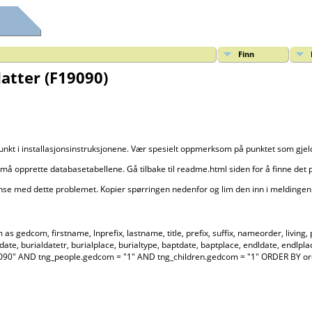
Finn
datter (F19090)
punkt i installasjonsinstruksjonene. Vær spesielt oppmerksom på punktet som gje
må opprette databasetabellene. Gå tilbake til readme.html siden for å finne det 
anse med dette problemet. Kopier spørringen nedenfor og lim den inn i meldingen 
dcom, firstname, lnprefix, lastname, title, prefix, suffix, nameorder, living, priv
aldate, burialdatetr, burialplace, burialtype, baptdate, baptplace, endldate, end
F19090" AND tng_people.gedcom = "1" AND tng_children.gedcom = "1" ORDER BY 