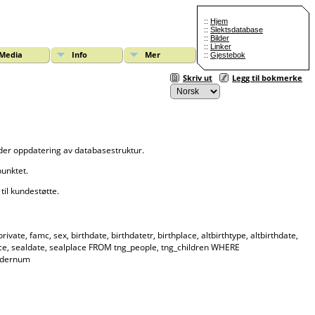
::
Hjem
::
Slektsdatabase
::
Bilder
::
Linker
Media
Info
Mer
::
Gjestebok
Skriv ut
Legg til bokmerke
lder oppdatering av databasestruktur.
punktet.
til kundestøtte.
ate, famc, sex, birthdate, birthdatetr, birthplace, altbirthtype, altbirthdate,
lplace, sealdate, sealplace FROM tng_people, tng_children WHERE
ordernum