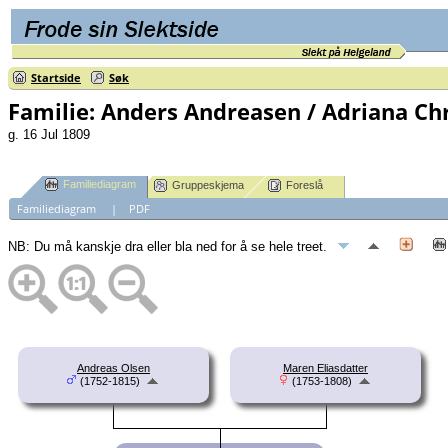
Startside
Søk
Familie: Anders Andreasen / Adriana Ch
g. 16 Jul 1809
Familiediagram
Gruppeskjema
Foreslå
Familiediagram
|
PDF
NB: Du må kanskje dra eller bla ned for å se hele treet.
Andreas Olsen
Maren Eliasdatter
(1752-1815)
(1753-1808)