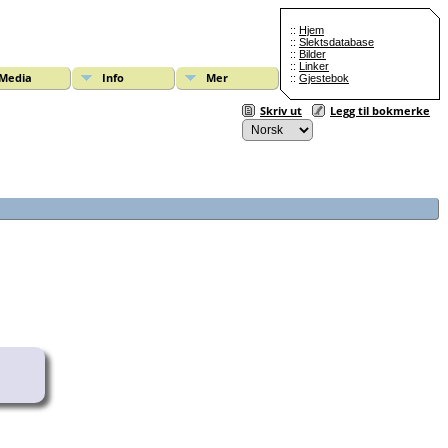
::
Hjem
::
Slektsdatabase
::
Bilder
::
Linker
Media
Info
Mer
::
Gjestebok
Skriv ut
Legg til bokmerke