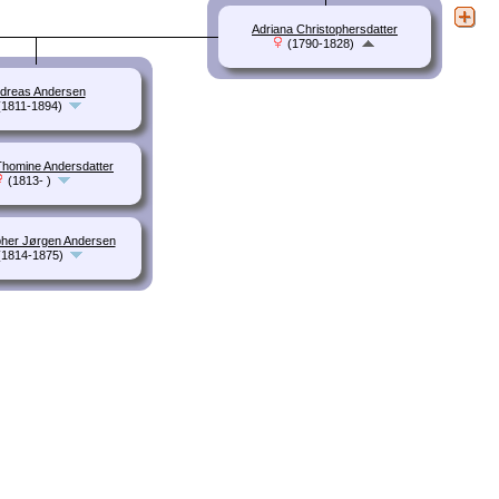
Adriana Christophersdatter
(1790-1828)
dreas Andersen
1811-1894)
homine Andersdatter
(1813- )
pher Jørgen Andersen
1814-1875)