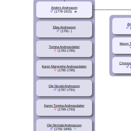
Anders Andreasen
(1778-1815)
An
Elias Andreasen
(
(1781- )
Maren T
Tomina Andreasdatter
(1783-1785)
Christo
Karen Margrethe Andreasdatter
(
(1785-1785)
Ole Nicolai Andreasen
(1787-1791)
Karen Tomina Andreasdatter
(1789-1793)
Ole Nicholai Andreassen
(1792-1840)