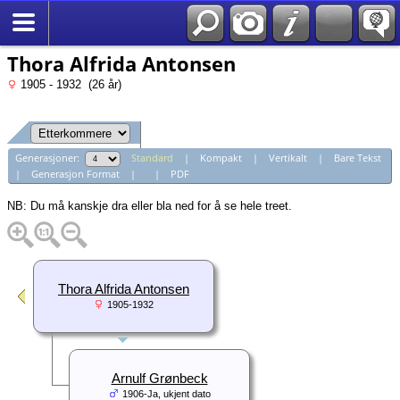
*Norsk
Thora Alfrida Antonsen
1905 - 1932 (26 år)
Generasjoner:
Standard
|
Kompakt
|
Vertikalt
|
Bare Tekst
|
Generasjon Format
|
|
PDF
NB: Du må kanskje dra eller bla ned for å se hele treet.
Thora Alfrida Antonsen
1905-1932
Arnulf Grønbeck
1906-Ja, ukjent dato