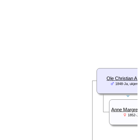
Ole Christian Ar
1848-Ja, ukjent 
Anne Margreth
1852-Ja