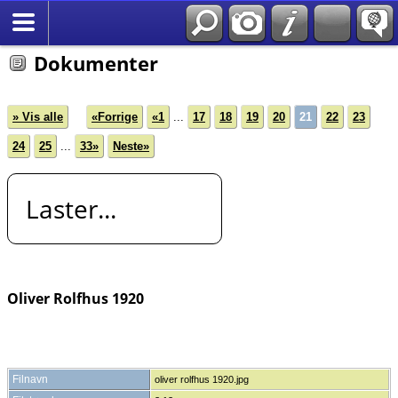
*Norsk
Dokumenter
» Vis alle
«Forrige
«1
...
17
18
19
20
21
22
23
24
25
...
33»
Neste»
Laster...
Oliver Rolfhus 1920
Filnavn
oliver rolfhus 1920.jpg