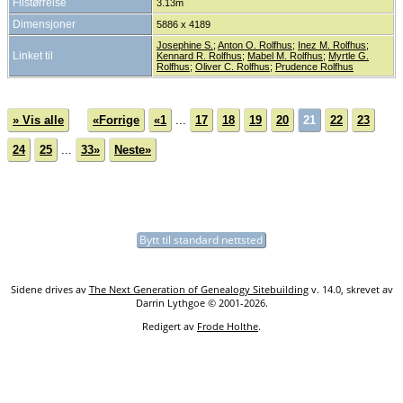
Filstørrelse
3.13m
Dimensjoner
5886 x 4189
Josephine S.
;
Anton O. Rolfhus
;
Inez M. Rolfhus
;
Linket til
Kennard R. Rolfhus
;
Mabel M. Rolfhus
;
Myrtle G.
Rolfhus
;
Oliver C. Rolfhus
;
Prudence Rolfhus
» Vis alle
«Forrige
«1
...
17
18
19
20
21
22
23
24
25
...
33»
Neste»
Bytt til standard nettsted
Sidene drives av
The Next Generation of Genealogy Sitebuilding
v. 14.0, skrevet av
Darrin Lythgoe © 2001-2026.
Redigert av
Frode Holthe
.