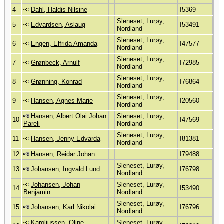
4
Dahl, Haldis Nilsine
I5369
Sleneset, Lurøy,
5
Edvardsen, Aslaug
I53491
Nordland
Sleneset, Lurøy,
6
Engen, Elfrida Amanda
I47577
Nordland
Sleneset, Lurøy,
7
Grønbeck, Arnulf
I72985
Nordland
Sleneset, Lurøy,
8
Grønning, Konrad
I76864
Nordland
Sleneset, Lurøy,
9
Hansen, Agnes Marie
I20560
Nordland
Hansen, Albert Olai Johan
Sleneset, Lurøy,
10
I47569
Pareli
Nordland
Sleneset, Lurøy,
11
Hansen, Jenny Edvarda
I81381
Nordland
12
Hansen, Reidar Johan
I79488
Sleneset, Lurøy,
13
Johansen, Ingvald Lund
I76798
Nordland
Johansen, Johan
Sleneset, Lurøy,
14
I53490
Benjamin
Nordland
Sleneset, Lurøy,
15
Johansen, Karl Nikolai
I76796
Nordland
Karoliussen, Oline
Sleneset, Lurøy,