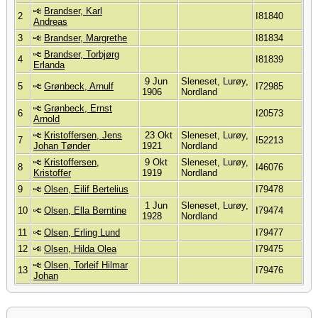
Brandser, Karl
2
I81840
Andreas
3
Brandser, Margrethe
I81834
Brandser, Torbjørg
4
I81839
Erlanda
9 Jun
Sleneset, Lurøy,
5
Grønbeck, Arnulf
I72985
1906
Nordland
Grønbeck, Ernst
6
I20573
Arnold
Kristoffersen, Jens
23 Okt
Sleneset, Lurøy,
7
I52213
Johan Tønder
1921
Nordland
Kristoffersen,
9 Okt
Sleneset, Lurøy,
8
I46076
Kristoffer
1919
Nordland
9
Olsen, Eilif Bertelius
I79478
1 Jun
Sleneset, Lurøy,
10
Olsen, Ella Berntine
I79474
1928
Nordland
11
Olsen, Erling Lund
I79477
12
Olsen, Hilda Olea
I79475
Olsen, Torleif Hilmar
13
I79476
Johan