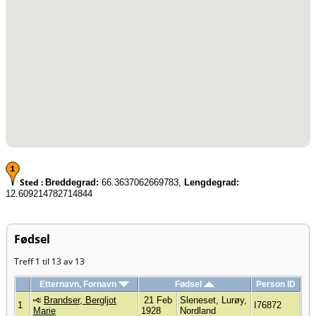
Sted :
Breddegrad:
66.3637062669783,
Lengdegrad:
12.609214782714844
Fødsel
Treff 1 til 13 av 13
Etternavn, Fornavn
Fødsel
Person ID
Brandser, Bergljot
21 Feb
Sleneset, Lurøy,
1
I76872
Marie
1928
Nordland