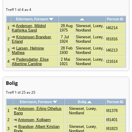
Treff 1 til 4 av 4
Etternavn, Fornavn
Person ID
Andersen, Mildrid
28 Aug
Sleneset, Lurøy,
1
I46214
Kathinka Sand
1975
Nordland
Kristensen Brandser,
7 Jul
Sleneset, Lurøy,
2
I81816
Erland
1924
Nordland
Larsen, Helmine
28 Feb
Sleneset, Lurøy,
3
I46213
Mathea
1930
Nordland
Pedersdatter, Elise
2 Mai
Sleneset, Lurøy,
4
I21614
Albertine Caroline
1921
Nordland
Bolig
Treff 1 til 25 av 25
Etternavn, Fornavn
Bolig
Person ID
Antonsen, Erling Othelius
Sleneset, Lurøy,
1
I81378
Bang
Nordland
2
Antonsen, Kolbjørn
I81401
Brandser, Albert Kristian
Sleneset, Lurøy,
3
I81823
Rode
Nordland