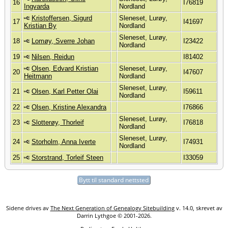
16
I76819
Ingvarda
Nordland
Kristoffersen, Sigurd
Sleneset, Lurøy,
17
I41697
Kristian By
Nordland
Sleneset, Lurøy,
18
Lomøy, Sverre Johan
I23422
Nordland
19
Nilsen, Reidun
I81402
Olsen, Edvard Kristian
Sleneset, Lurøy,
20
I47607
Heitmann
Nordland
Sleneset, Lurøy,
21
Olsen, Karl Petter Olai
I59611
Nordland
22
Olsen, Kristine Alexandra
I76866
Sleneset, Lurøy,
23
Slotterøy, Thorleif
I76818
Nordland
Sleneset, Lurøy,
24
Storholm, Anna Iverte
I74931
Nordland
25
Storstrand, Torleif Steen
I33059
Bytt til standard nettsted
Sidene drives av
The Next Generation of Genealogy Sitebuilding
v. 14.0, skrevet av
Darrin Lythgoe © 2001-2026.