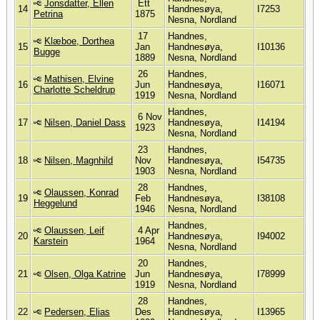
Jonsdatter, Ellen
Ett
14
Handnesøya,
I7253
Petrina
1875
Nesna, Nordland
17
Handnes,
Klæboe, Dorthea
15
Jan
Handnesøya,
I10136
Bugge
1889
Nesna, Nordland
26
Handnes,
Mathisen, Elvine
16
Jun
Handnesøya,
I16071
Charlotte Scheldrup
1919
Nesna, Nordland
Handnes,
6 Nov
17
Nilsen, Daniel Dass
Handnesøya,
I14194
1923
Nesna, Nordland
23
Handnes,
18
Nilsen, Magnhild
Nov
Handnesøya,
I54735
1903
Nesna, Nordland
28
Handnes,
Olaussen, Konrad
19
Feb
Handnesøya,
I38108
Heggelund
1946
Nesna, Nordland
Handnes,
Olaussen, Leif
4 Apr
20
Handnesøya,
I94002
Karstein
1964
Nesna, Nordland
20
Handnes,
21
Olsen, Olga Katrine
Jun
Handnesøya,
I78999
1919
Nesna, Nordland
28
Handnes,
22
Pedersen, Elias
Des
Handnesøya,
I13965