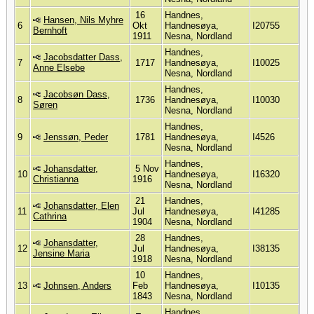
16
Handnes,
Hansen, Nils Myhre
6
Okt
Handnesøya,
I20755
Bernhoft
1911
Nesna, Nordland
Handnes,
Jacobsdatter Dass,
7
1717
Handnesøya,
I10025
Anne Elsebe
Nesna, Nordland
Handnes,
Jacobsøn Dass,
8
1736
Handnesøya,
I10030
Søren
Nesna, Nordland
Handnes,
9
Jenssøn, Peder
1781
Handnesøya,
I4526
Nesna, Nordland
Handnes,
Johansdatter,
5 Nov
10
Handnesøya,
I16320
Christianna
1916
Nesna, Nordland
21
Handnes,
Johansdatter, Elen
11
Jul
Handnesøya,
I41285
Cathrina
1904
Nesna, Nordland
28
Handnes,
Johansdatter,
12
Jul
Handnesøya,
I38135
Jensine Maria
1918
Nesna, Nordland
10
Handnes,
13
Johnsen, Anders
Feb
Handnesøya,
I10135
1843
Nesna, Nordland
Handnes,