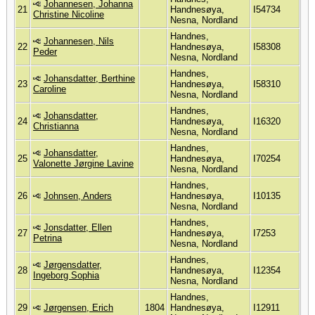
Johannesen, Johanna
21
Handnesøya,
I54734
Christine Nicoline
Nesna, Nordland
Handnes,
Johannesen, Nils
22
Handnesøya,
I58308
Peder
Nesna, Nordland
Handnes,
Johansdatter, Berthine
23
Handnesøya,
I58310
Caroline
Nesna, Nordland
Handnes,
Johansdatter,
24
Handnesøya,
I16320
Christianna
Nesna, Nordland
Handnes,
Johansdatter,
25
Handnesøya,
I70254
Valonette Jørgine Lavine
Nesna, Nordland
Handnes,
26
Johnsen, Anders
Handnesøya,
I10135
Nesna, Nordland
Handnes,
Jonsdatter, Ellen
27
Handnesøya,
I7253
Petrina
Nesna, Nordland
Handnes,
Jørgensdatter,
28
Handnesøya,
I12354
Ingeborg Sophia
Nesna, Nordland
Handnes,
29
Jørgensen, Erich
1804
Handnesøya,
I12911