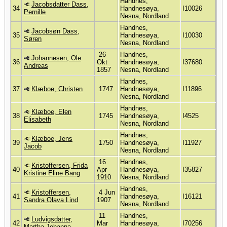
Handnes,
Jacobsdatter Dass,
34
Handnesøya,
I10026
Pernille
Nesna, Nordland
Handnes,
Jacobsøn Dass,
35
Handnesøya,
I10030
Søren
Nesna, Nordland
26
Handnes,
Johannesen, Ole
36
Okt
Handnesøya,
I37680
Andreas
1857
Nesna, Nordland
Handnes,
37
Klæboe, Christen
1747
Handnesøya,
I11896
Nesna, Nordland
Handnes,
Klæboe, Elen
38
1745
Handnesøya,
I4525
Elisabeth
Nesna, Nordland
Handnes,
Klæboe, Jens
39
1750
Handnesøya,
I11927
Jacob
Nesna, Nordland
16
Handnes,
Kristoffersen, Frida
40
Apr
Handnesøya,
I35827
Kristine Eline Bang
1910
Nesna, Nordland
Handnes,
Kristoffersen,
4 Jun
41
Handnesøya,
I16121
Sandra Olava Lind
1907
Nesna, Nordland
11
Handnes,
Ludvigsdatter,
42
Mar
Handnesøya,
I70256
Martha Johanna