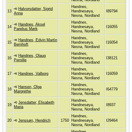
Handnes,
Halvorsdatter, Sigrid
13
Handnesøya,
I89794
Anna
Nesna, Nordland
Handnes,
Handnes, Aksel
14
Handnesøya,
I16055
Parelius Mørk
Nesna, Nordland
Handnes,
Handnes, Edvin Martin
15
Handnesøya,
I16054
Bernhoft
Nesna, Nordland
Handnes,
Handnes, Olaug
16
Handnesøya,
I38121
Pernille
Nesna, Nordland
Handnes,
17
Handnes, Valborg
Handnesøya,
I16059
Nesna, Nordland
Handnes,
Hansen, Olga
18
Handnesøya,
I64779
Margrethe
Nesna, Nordland
Handnes,
Jensdatter, Elisabeth
19
Handnesøya,
I8937
Maria
Nesna, Nordland
Handnes,
20
Jenssøn, Hendrich
1750
Handnesøya,
I29464
Nesna, Nordland
Handnes,