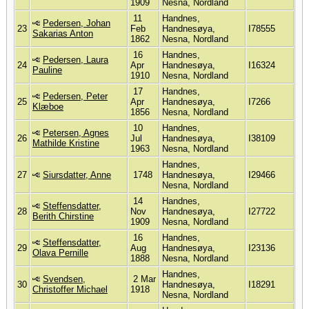
1909
Nesna, Nordland
11
Handnes,
Pedersen, Johan
23
Feb
Handnesøya,
I78555
Sakarias Anton
1862
Nesna, Nordland
16
Handnes,
Pedersen, Laura
24
Apr
Handnesøya,
I16324
Pauline
1910
Nesna, Nordland
17
Handnes,
Pedersen, Peter
25
Apr
Handnesøya,
I7266
Klæboe
1856
Nesna, Nordland
10
Handnes,
Petersen, Agnes
26
Jul
Handnesøya,
I38109
Mathilde Kristine
1963
Nesna, Nordland
Handnes,
27
Siursdatter, Anne
1748
Handnesøya,
I29466
Nesna, Nordland
14
Handnes,
Steffensdatter,
28
Nov
Handnesøya,
I27722
Berith Chirstine
1909
Nesna, Nordland
16
Handnes,
Steffensdatter,
29
Aug
Handnesøya,
I23136
Olava Pernille
1888
Nesna, Nordland
Handnes,
Svendsen,
2 Mar
30
Handnesøya,
I18291
Christoffer Michael
1918
Nesna, Nordland