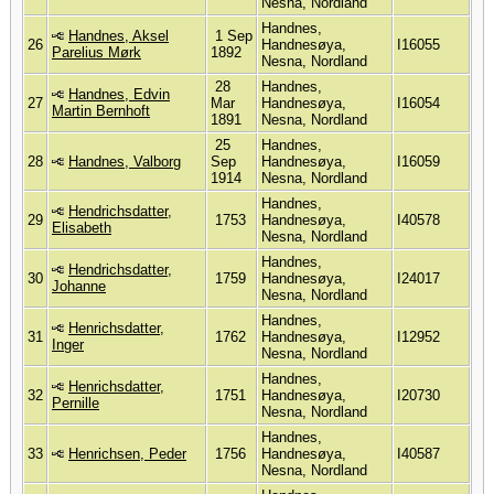
Nesna, Nordland
Handnes,
Handnes, Aksel
1 Sep
26
Handnesøya,
I16055
Parelius Mørk
1892
Nesna, Nordland
28
Handnes,
Handnes, Edvin
27
Mar
Handnesøya,
I16054
Martin Bernhoft
1891
Nesna, Nordland
25
Handnes,
28
Handnes, Valborg
Sep
Handnesøya,
I16059
1914
Nesna, Nordland
Handnes,
Hendrichsdatter,
29
1753
Handnesøya,
I40578
Elisabeth
Nesna, Nordland
Handnes,
Hendrichsdatter,
30
1759
Handnesøya,
I24017
Johanne
Nesna, Nordland
Handnes,
Henrichsdatter,
31
1762
Handnesøya,
I12952
Inger
Nesna, Nordland
Handnes,
Henrichsdatter,
32
1751
Handnesøya,
I20730
Pernille
Nesna, Nordland
Handnes,
33
Henrichsen, Peder
1756
Handnesøya,
I40587
Nesna, Nordland