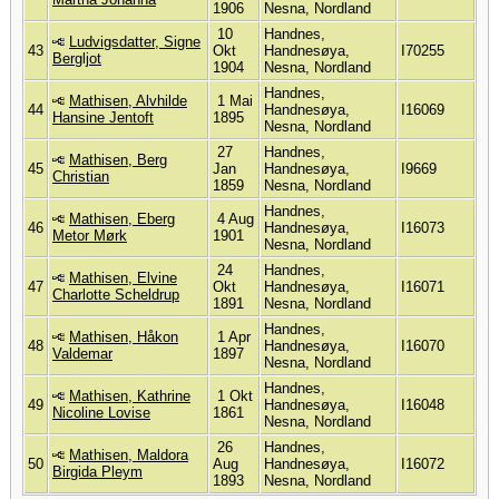
1906
Nesna, Nordland
10
Handnes,
Ludvigsdatter, Signe
43
Okt
Handnesøya,
I70255
Bergljot
1904
Nesna, Nordland
Handnes,
Mathisen, Alvhilde
1 Mai
44
Handnesøya,
I16069
Hansine Jentoft
1895
Nesna, Nordland
27
Handnes,
Mathisen, Berg
45
Jan
Handnesøya,
I9669
Christian
1859
Nesna, Nordland
Handnes,
Mathisen, Eberg
4 Aug
46
Handnesøya,
I16073
Metor Mørk
1901
Nesna, Nordland
24
Handnes,
Mathisen, Elvine
47
Okt
Handnesøya,
I16071
Charlotte Scheldrup
1891
Nesna, Nordland
Handnes,
Mathisen, Håkon
1 Apr
48
Handnesøya,
I16070
Valdemar
1897
Nesna, Nordland
Handnes,
Mathisen, Kathrine
1 Okt
49
Handnesøya,
I16048
Nicoline Lovise
1861
Nesna, Nordland
26
Handnes,
Mathisen, Maldora
50
Aug
Handnesøya,
I16072
Birgida Pleym
1893
Nesna, Nordland