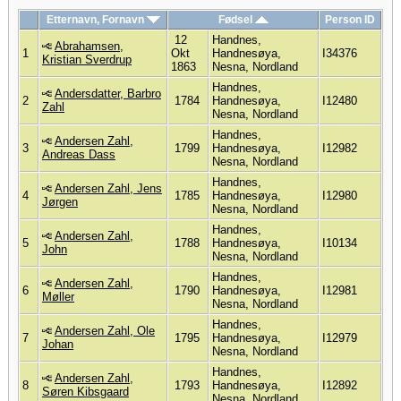
Etternavn, Fornavn
Fødsel
Person ID
12
Handnes,
Abrahamsen,
1
Okt
Handnesøya,
I34376
Kristian Sverdrup
1863
Nesna, Nordland
Handnes,
Andersdatter, Barbro
2
1784
Handnesøya,
I12480
Zahl
Nesna, Nordland
Handnes,
Andersen Zahl,
3
1799
Handnesøya,
I12982
Andreas Dass
Nesna, Nordland
Handnes,
Andersen Zahl, Jens
4
1785
Handnesøya,
I12980
Jørgen
Nesna, Nordland
Handnes,
Andersen Zahl,
5
1788
Handnesøya,
I10134
John
Nesna, Nordland
Handnes,
Andersen Zahl,
6
1790
Handnesøya,
I12981
Møller
Nesna, Nordland
Handnes,
Andersen Zahl, Ole
7
1795
Handnesøya,
I12979
Johan
Nesna, Nordland
Handnes,
Andersen Zahl,
8
1793
Handnesøya,
I12892
Søren Kibsgaard
Nesna, Nordland