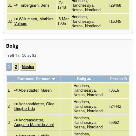
Handnes,
Ca
31
Torbergsøn, Jens
Handnesøya,
I29468
1748
Nesna, Nordland
Handnes,
Willumsen, Mathias
8 Mar
32
Handnesøya,
I16045
Valnum
1905
Nesna, Nordland
Bolig
Treff 1 til 50 av 82
1
2
Neste»
Etternavn, Fornavn
Bolig
Person ID
Handnes,
1
Abelsdatter, Maren
Handnesøya,
I3516
Nesna, Nordland
Handnes,
Adriansddatter, Olea
2
Handnesøya,
I24442
Birgitte Ede
Nesna, Nordland
Handnes,
Andreasdatter,
3
Handnesøya,
I6962
Augusta Mathilde Zahl
Nesna, Nordland
Handnes,