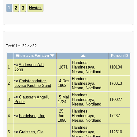
1
2
3
Neste»
Treff 1 til 32 av 32
Etternavn, Fornavn
Person ID
Handnes,
Andersen Zahl,
1
1871
Handnesøya,
I10134
John
Nesna, Nordland
Handnes,
Christensdatter,
4 Des
2
Handnesøya,
I78813
Lovise Kristine Sand
1862
Nesna, Nordland
Handnes,
Claussøn Angell,
5 Mai
3
Handnesøya,
I10027
Peder
1724
Nesna, Nordland
25
Handnes,
4
Fordelsen, Jon
Jan
Handnesøya,
I7237
1890
Nesna, Nordland
Handnes,
5
Greissen, Ole
Handnesøya,
I12510
Nesna, Nordland