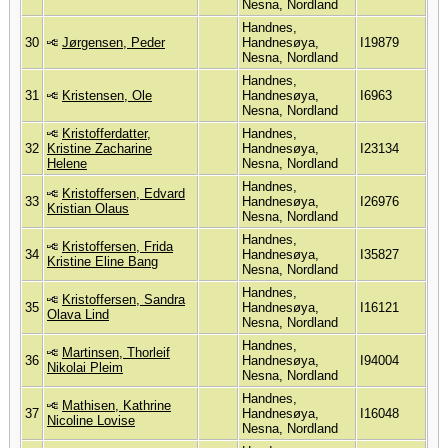
Nesna, Nordland
Handnes,
30
Jørgensen, Peder
Handnesøya,
I19879
Nesna, Nordland
Handnes,
31
Kristensen, Ole
Handnesøya,
I6963
Nesna, Nordland
Kristofferdatter,
Handnes,
32
Kristine Zacharine
Handnesøya,
I23134
Helene
Nesna, Nordland
Handnes,
Kristoffersen, Edvard
33
Handnesøya,
I26976
Kristian Olaus
Nesna, Nordland
Handnes,
Kristoffersen, Frida
34
Handnesøya,
I35827
Kristine Eline Bang
Nesna, Nordland
Handnes,
Kristoffersen, Sandra
35
Handnesøya,
I16121
Olava Lind
Nesna, Nordland
Handnes,
Martinsen, Thorleif
36
Handnesøya,
I94004
Nikolai Pleim
Nesna, Nordland
Handnes,
Mathisen, Kathrine
37
Handnesøya,
I16048
Nicoline Lovise
Nesna, Nordland