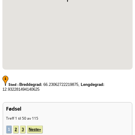
Sted :
Breddegrad:
66.23062722219875,
Lengdegrad:
12.932281494140625
Fødsel
Treff 1 til 50 av 115
1
2
3
Neste»