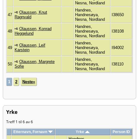
Nesna, Nordland
Handnes,
Olaussen, Knut
47
Handnesøya,
I38650
Ragnvald
Nesna, Nordland
Handnes,
Olaussen, Konrad
48
Handnesøya,
I38108
Heggelund
Nesna, Nordland
Handnes,
Olaussen, Leif
49
Handnesøya,
I94002
Karstein
Nesna, Nordland
Handnes,
Olaussen, Margrete
50
Handnesøya,
I38110
Sofie
Nesna, Nordland
1
2
Neste»
Yrke
Treff 1 til 6 av 6
Etternavn, Fornavn
Yrke
Person ID
Handnes,