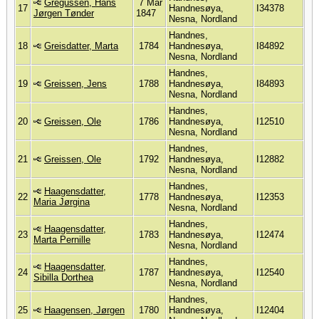
Gregussen, Hans
7 Mar
17
Handnesøya,
I34378
Jørgen Tønder
1847
Nesna, Nordland
Handnes,
18
Greisdatter, Marta
1784
Handnesøya,
I84892
Nesna, Nordland
Handnes,
19
Greissen, Jens
1788
Handnesøya,
I84893
Nesna, Nordland
Handnes,
20
Greissen, Ole
1786
Handnesøya,
I12510
Nesna, Nordland
Handnes,
21
Greissen, Ole
1792
Handnesøya,
I12882
Nesna, Nordland
Handnes,
Haagensdatter,
22
1778
Handnesøya,
I12353
Maria Jørgina
Nesna, Nordland
Handnes,
Haagensdatter,
23
1783
Handnesøya,
I12474
Marta Pernille
Nesna, Nordland
Handnes,
Haagensdatter,
24
1787
Handnesøya,
I12540
Sibilla Dorthea
Nesna, Nordland
Handnes,
25
Haagensen, Jørgen
1780
Handnesøya,
I12404