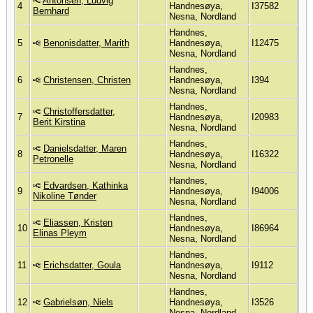
Antonsen, Ludvig
4
Handnesøya,
I37582
Bernhard
Nesna, Nordland
Handnes,
5
Benonisdatter, Marith
Handnesøya,
I12475
Nesna, Nordland
Handnes,
6
Christensen, Christen
Handnesøya,
I394
Nesna, Nordland
Handnes,
Christoffersdatter,
7
Handnesøya,
I20983
Berit Kirstina
Nesna, Nordland
Handnes,
Danielsdatter, Maren
8
Handnesøya,
I16322
Petronelle
Nesna, Nordland
Handnes,
Edvardsen, Kathinka
9
Handnesøya,
I94006
Nikoline Tønder
Nesna, Nordland
Handnes,
Eliassen, Kristen
10
Handnesøya,
I86964
Elinas Pleym
Nesna, Nordland
Handnes,
11
Erichsdatter, Goula
Handnesøya,
I9112
Nesna, Nordland
Handnes,
12
Gabrielsøn, Niels
Handnesøya,
I3526
Nesna, Nordland