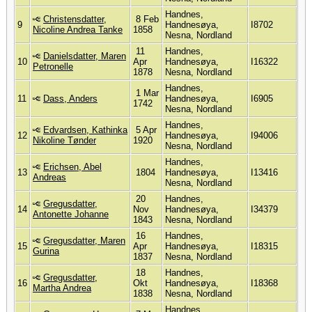
Handnes,
Christensdatter,
8 Feb
9
Handnesøya,
I8702
Nicoline Andrea Tanke
1858
Nesna, Nordland
11
Handnes,
Danielsdatter, Maren
10
Apr
Handnesøya,
I16322
Petronelle
1878
Nesna, Nordland
Handnes,
1 Mar
11
Dass, Anders
Handnesøya,
I6905
1742
Nesna, Nordland
Handnes,
Edvardsen, Kathinka
5 Apr
12
Handnesøya,
I94006
Nikoline Tønder
1920
Nesna, Nordland
Handnes,
Erichsen, Abel
13
1804
Handnesøya,
I13416
Andreas
Nesna, Nordland
20
Handnes,
Gregusdatter,
14
Nov
Handnesøya,
I34379
Antonette Johanne
1843
Nesna, Nordland
16
Handnes,
Gregusdatter, Maren
15
Apr
Handnesøya,
I18315
Gurina
1837
Nesna, Nordland
18
Handnes,
Gregusdatter,
16
Okt
Handnesøya,
I18368
Martha Andrea
1838
Nesna, Nordland
Handnes,