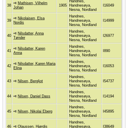
Handnes,
Mathisen, Vilhelm
38
1905
Handnesøya,
I16049
Johan
Nesna, Nordland
Handnes,
Nikolaisen, Elsa
39
Handnesøya,
I14999
Nordis
Nesna, Nordland
Handnes,
Nilsdatter, Anna
40
Handnesøya,
I26977
Tønder
Nesna, Nordland
Handnes,
Nilsdatter, Karen
41
Handnesøya,
I890
Anna
Nesna, Nordland
Handnes,
Nilsdatter, Karen Maria
42
Handnesøya,
I16053
Elina
Nesna, Nordland
Handnes,
43
Nilsen, Bergljot
Handnesøya,
I54737
Nesna, Nordland
Handnes,
44
Nilsen, Daniel Dass
Handnesøya,
I14194
Nesna, Nordland
Handnes,
45
Nilsen, Nikolai Eberg
Handnesøya,
I45895
Nesna, Nordland
Handnes,
46
Olaussen, Hjørdis
Handnesøya,
I38649