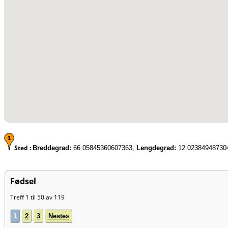
Sted :
Breddegrad:
66.05845360607363,
Lengdegrad:
12.02384948730
Fødsel
Treff 1 til 50 av 119
1
2
3
Neste»