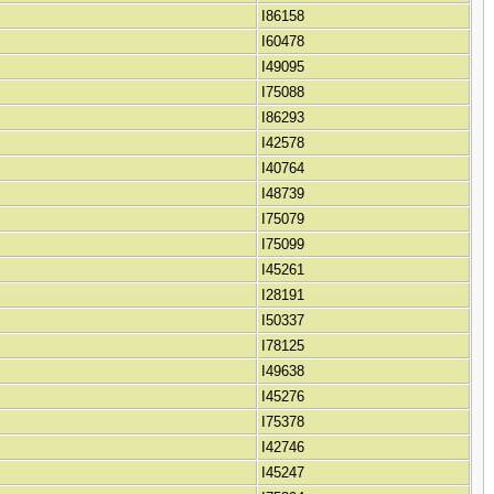
I86158
I60478
I49095
I75088
I86293
I42578
I40764
I48739
I75079
I75099
I45261
I28191
I50337
I78125
I49638
I45276
I75378
I42746
I45247