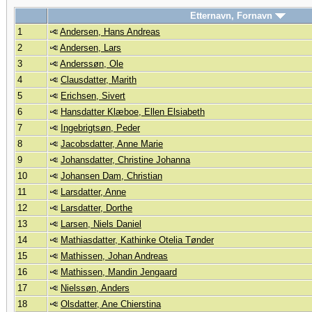
Etternavn, Fornavn
1
Andersen, Hans Andreas
2
Andersen, Lars
3
Anderssøn, Ole
4
Clausdatter, Marith
5
Erichsen, Sivert
6
Hansdatter Klæboe, Ellen Elsiabeth
7
Ingebrigtsøn, Peder
8
Jacobsdatter, Anne Marie
9
Johansdatter, Christine Johanna
10
Johansen Dam, Christian
11
Larsdatter, Anne
12
Larsdatter, Dorthe
13
Larsen, Niels Daniel
14
Mathiasdatter, Kathinke Otelia Tønder
15
Mathissen, Johan Andreas
16
Mathissen, Mandin Jengaard
17
Nielssøn, Anders
18
Olsdatter, Ane Chierstina