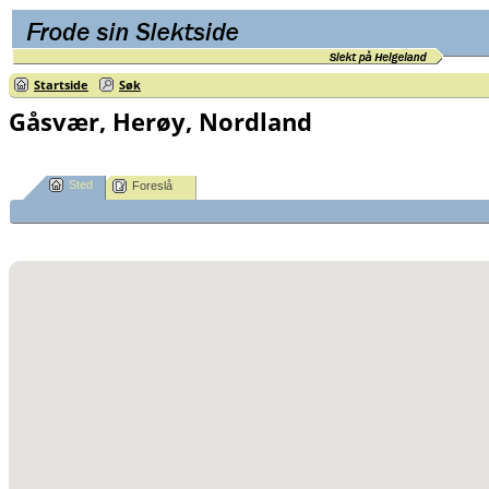
Startside
Søk
Gåsvær, Herøy, Nordland
Sted
Foreslå