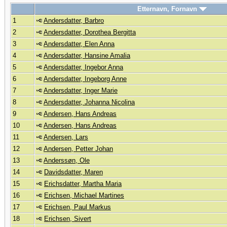
Etternavn, Fornavn
1
Andersdatter, Barbro
2
Andersdatter, Dorothea Bergitta
3
Andersdatter, Elen Anna
4
Andersdatter, Hansine Amalia
5
Andersdatter, Ingebor Anna
6
Andersdatter, Ingeborg Anne
7
Andersdatter, Inger Marie
8
Andersdatter, Johanna Nicolina
9
Andersen, Hans Andreas
10
Andersen, Hans Andreas
11
Andersen, Lars
12
Andersen, Petter Johan
13
Anderssøn, Ole
14
Davidsdatter, Maren
15
Erichsdatter, Martha Maria
16
Erichsen, Michael Martines
17
Erichsen, Paul Markus
18
Erichsen, Sivert