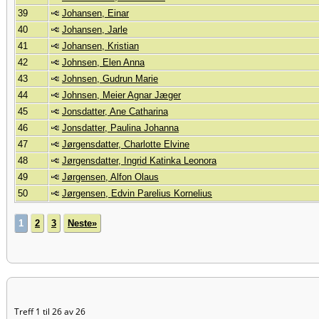
39
Johansen, Einar
40
Johansen, Jarle
41
Johansen, Kristian
42
Johnsen, Elen Anna
43
Johnsen, Gudrun Marie
44
Johnsen, Meier Agnar Jæger
45
Jonsdatter, Ane Catharina
46
Jonsdatter, Paulina Johanna
47
Jørgensdatter, Charlotte Elvine
48
Jørgensdatter, Ingrid Katinka Leonora
49
Jørgensen, Alfon Olaus
50
Jørgensen, Edvin Parelius Kornelius
1
2
3
Neste»
Treff 1 til 26 av 26