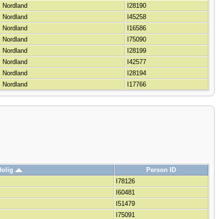
, Nordland
I28190
, Nordland
I45258
, Nordland
I16586
, Nordland
I75090
, Nordland
I28199
, Nordland
I42577
, Nordland
I28194
, Nordland
I17766
Bolig
Person ID
I78126
I60481
I51479
I75091