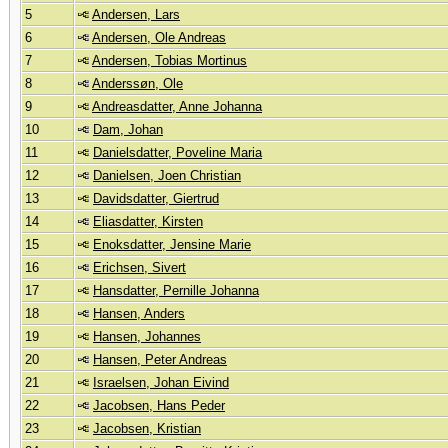
5
Andersen, Lars
6
Andersen, Ole Andreas
7
Andersen, Tobias Mortinus
8
Anderssøn, Ole
9
Andreasdatter, Anne Johanna
10
Dam, Johan
11
Danielsdatter, Poveline Maria
12
Danielsen, Joen Christian
13
Davidsdatter, Giertrud
14
Eliasdatter, Kirsten
15
Enoksdatter, Jensine Marie
16
Erichsen, Sivert
17
Hansdatter, Pernille Johanna
18
Hansen, Anders
19
Hansen, Johannes
20
Hansen, Peter Andreas
21
Israelsen, Johan Eivind
22
Jacobsen, Hans Peder
23
Jacobsen, Kristian