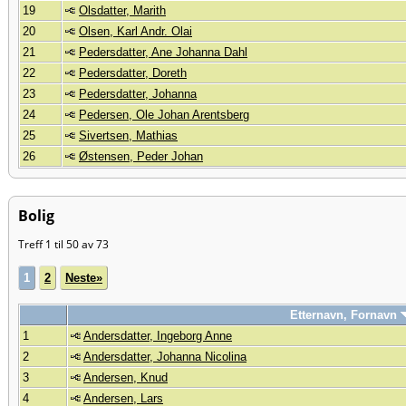
19
Olsdatter, Marith
20
Olsen, Karl Andr. Olai
21
Pedersdatter, Ane Johanna Dahl
22
Pedersdatter, Doreth
23
Pedersdatter, Johanna
24
Pedersen, Ole Johan Arentsberg
25
Sivertsen, Mathias
26
Østensen, Peder Johan
Bolig
Treff 1 til 50 av 73
1
2
Neste»
Etternavn, Fornavn
1
Andersdatter, Ingeborg Anne
2
Andersdatter, Johanna Nicolina
3
Andersen, Knud
4
Andersen, Lars