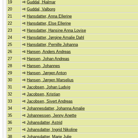
19
Guddal, Hjalmar
20
Guddal, Valborg
21
Hansdatter, Anna Ellerine
22
Hansdatter, Else Ellerine
23
Hansdatter, Hansine Anna Lovise
24
Hansdatter, Jørgine Amalie Dahl
25
Hansdatter, Pernille Johanna
26
Hansen, Anders Andreas
27
Hansen, Johan Andreas
28
Hansen, Johannes
29
Hansen, Jørgen Anton
30
Hansen, Jørgen Marselius
31
Jacobsen, Johan Ludvig
32
Jacobsen, Kristian
33
Jacobsen, Sivert Andreas
34
Johannesdatter, Johanna Amalie
35
Johannessen, Jenny Anette
36
Johansdatter, Astrid
37
Johansdatter, Ingrid Nikoline
38
Johansdatter, Marie Julie