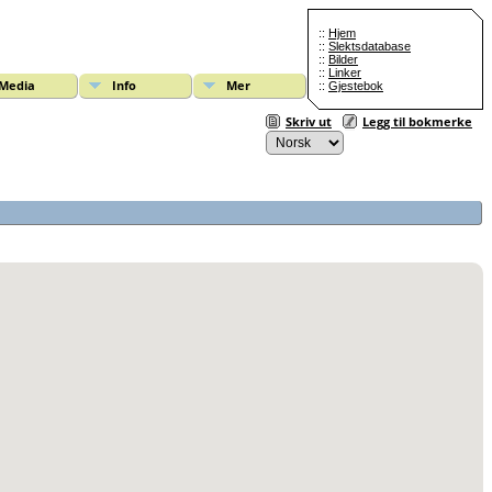
::
Hjem
::
Slektsdatabase
::
Bilder
::
Linker
Media
Info
Mer
::
Gjestebok
Skriv ut
Legg til bokmerke