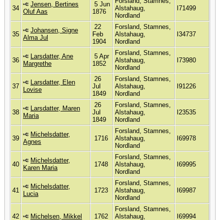
Forsland, Stamnes,
Jensen, Bertines
5 Jun
34
Alstahaug,
I71499
Oluf Aas
1876
Nordland
22
Forsland, Stamnes,
Johansen, Signe
35
Feb
Alstahaug,
I34737
Alma Jul
1904
Nordland
Forsland, Stamnes,
Larsdatter, Ane
5 Apr
36
Alstahaug,
I73980
Margrethe
1852
Nordland
26
Forsland, Stamnes,
Larsdatter, Elen
37
Jul
Alstahaug,
I91226
Lovise
1849
Nordland
26
Forsland, Stamnes,
Larsdatter, Maren
38
Jul
Alstahaug,
I23535
Maria
1849
Nordland
Forsland, Stamnes,
Michelsdatter,
39
1716
Alstahaug,
I69978
Agnes
Nordland
Forsland, Stamnes,
Michelsdatter,
40
1748
Alstahaug,
I69995
Karen Maria
Nordland
Forsland, Stamnes,
Michelsdatter,
41
1723
Alstahaug,
I69987
Lucia
Nordland
Forsland, Stamnes,
42
Michelsen, Mikkel
1762
Alstahaug,
I69994