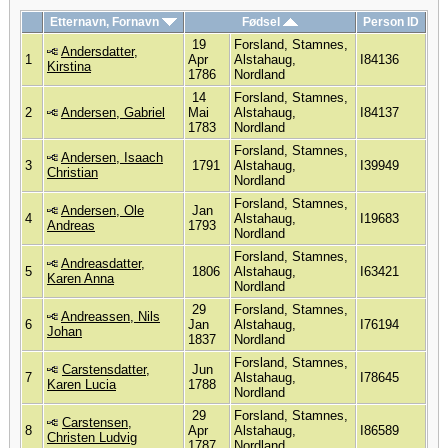
Etternavn, Fornavn
Fødsel
Person ID
19
Forsland, Stamnes,
Andersdatter,
1
Apr
Alstahaug,
I84136
Kirstina
1786
Nordland
14
Forsland, Stamnes,
2
Andersen, Gabriel
Mai
Alstahaug,
I84137
1783
Nordland
Forsland, Stamnes,
Andersen, Isaach
3
1791
Alstahaug,
I39949
Christian
Nordland
Forsland, Stamnes,
Andersen, Ole
Jan
4
Alstahaug,
I19683
Andreas
1793
Nordland
Forsland, Stamnes,
Andreasdatter,
5
1806
Alstahaug,
I63421
Karen Anna
Nordland
29
Forsland, Stamnes,
Andreassen, Nils
6
Jan
Alstahaug,
I76194
Johan
1837
Nordland
Forsland, Stamnes,
Carstensdatter,
Jun
7
Alstahaug,
I78645
Karen Lucia
1788
Nordland
29
Forsland, Stamnes,
Carstensen,
8
Apr
Alstahaug,
I86589
Christen Ludvig
1787
Nordland