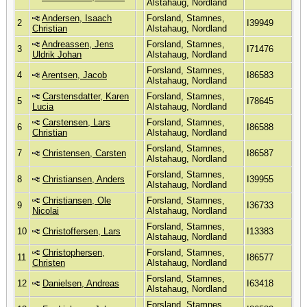
Alstahaug, Nordland
Andersen, Isaach
Forsland, Stamnes,
2
I39949
Christian
Alstahaug, Nordland
Andreassen, Jens
Forsland, Stamnes,
3
I71476
Uldrik Johan
Alstahaug, Nordland
Forsland, Stamnes,
4
Arentsen, Jacob
I86583
Alstahaug, Nordland
Carstensdatter, Karen
Forsland, Stamnes,
5
I78645
Lucia
Alstahaug, Nordland
Carstensen, Lars
Forsland, Stamnes,
6
I86588
Christian
Alstahaug, Nordland
Forsland, Stamnes,
7
Christensen, Carsten
I86587
Alstahaug, Nordland
Forsland, Stamnes,
8
Christiansen, Anders
I39955
Alstahaug, Nordland
Christiansen, Ole
Forsland, Stamnes,
9
I36733
Nicolai
Alstahaug, Nordland
Forsland, Stamnes,
10
Christoffersen, Lars
I13383
Alstahaug, Nordland
Christophersen,
Forsland, Stamnes,
11
I86577
Christen
Alstahaug, Nordland
Forsland, Stamnes,
12
Danielsen, Andreas
I63418
Alstahaug, Nordland
Forsland, Stamnes,