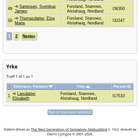
Sørensen, Sverdrup
Forsland, Stamnes,
49
I36350
Jørgen
Alstahaug, Nordland
Thomasdatter, Else
Forsland, Stamnes,
50
I32247
Maria
Alstahaug, Nordland
1
2
Neste»
Yrke
Treff 1 til 1 av 1
Etternavn, Fornavn
Yrke
Person ID
Larsdatter,
Forsland, Stamnes,
1
I17510
Elisabeth
Alstahaug, Nordland
Bytt til standard nettsted
Sidene drives av
The Next Generation of Genealogy Sitebuilding
v. 14.0, skrevet av
Darrin Lythgoe © 2001-2026.