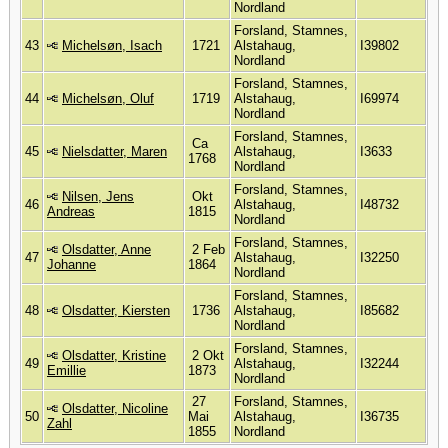
Nordland
Forsland, Stamnes,
43
Michelsøn, Isach
1721
Alstahaug,
I39802
Nordland
Forsland, Stamnes,
44
Michelsøn, Oluf
1719
Alstahaug,
I69974
Nordland
Forsland, Stamnes,
Ca
45
Nielsdatter, Maren
Alstahaug,
I3633
1768
Nordland
Forsland, Stamnes,
Nilsen, Jens
Okt
46
Alstahaug,
I48732
Andreas
1815
Nordland
Forsland, Stamnes,
Olsdatter, Anne
2 Feb
47
Alstahaug,
I32250
Johanne
1864
Nordland
Forsland, Stamnes,
48
Olsdatter, Kiersten
1736
Alstahaug,
I85682
Nordland
Forsland, Stamnes,
Olsdatter, Kristine
2 Okt
49
Alstahaug,
I32244
Emillie
1873
Nordland
27
Forsland, Stamnes,
Olsdatter, Nicoline
50
Mai
Alstahaug,
I36735
Zahl
1855
Nordland