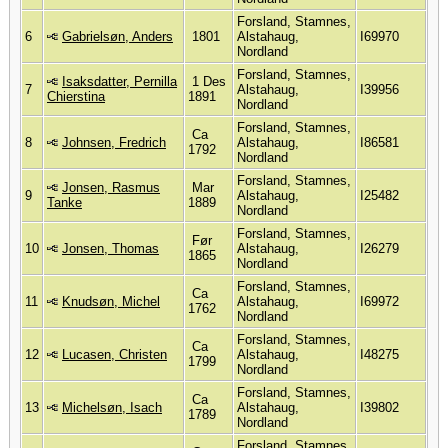
Forsland, Stamnes,
6
Gabrielsøn, Anders
1801
Alstahaug,
I69970
Nordland
Forsland, Stamnes,
Isaksdatter, Pernilla
1 Des
7
Alstahaug,
I39956
Chierstina
1891
Nordland
Forsland, Stamnes,
Ca
8
Johnsen, Fredrich
Alstahaug,
I86581
1792
Nordland
Forsland, Stamnes,
Jonsen, Rasmus
Mar
9
Alstahaug,
I25482
Tanke
1889
Nordland
Forsland, Stamnes,
Før
10
Jonsen, Thomas
Alstahaug,
I26279
1865
Nordland
Forsland, Stamnes,
Ca
11
Knudsøn, Michel
Alstahaug,
I69972
1762
Nordland
Forsland, Stamnes,
Ca
12
Lucasen, Christen
Alstahaug,
I48275
1799
Nordland
Forsland, Stamnes,
Ca
13
Michelsøn, Isach
Alstahaug,
I39802
1789
Nordland
Forsland, Stamnes,