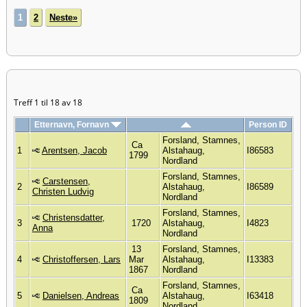
1
2
Neste»
Treff 1 til 18 av 18
Etternavn, Fornavn
Person ID
Forsland, Stamnes,
Ca
1
Arentsen, Jacob
Alstahaug,
I86583
1799
Nordland
Forsland, Stamnes,
Carstensen,
2
Alstahaug,
I86589
Christen Ludvig
Nordland
Forsland, Stamnes,
Christensdatter,
3
1720
Alstahaug,
I4823
Anna
Nordland
13
Forsland, Stamnes,
4
Christoffersen, Lars
Mar
Alstahaug,
I13383
1867
Nordland
Forsland, Stamnes,
Ca
5
Danielsen, Andreas
Alstahaug,
I63418
1809
Nordland