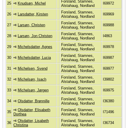
Forsland, Stamnes,
25
Knudsøn, Michel
I69972
Alstahaug, Nordland
Forsland, Stamnes,
26
Larsdatter, Kirsten
I69969
Alstahaug, Nordland
Forsland, Stamnes,
27
Larsøn, Christen
I69988
Alstahaug, Nordland
Forsland, Stamnes,
28
Larsøn, Jon Christen
I4863
Alstahaug, Nordland
Forsland, Stamnes,
29
Michelsdatter, Agnes
I69978
Alstahaug, Nordland
Forsland, Stamnes,
30
Michelsdatter, Lucia
I69987
Alstahaug, Nordland
Forsland, Stamnes,
31
Michelsen, Svend
I69977
Alstahaug, Nordland
Forsland, Stamnes,
32
Michelsøn, Isach
I39802
Alstahaug, Nordland
Forsland, Stamnes,
33
Michelsøn, Jørgen
I69975
Alstahaug, Nordland
Forsland, Stamnes,
34
Olsdatter, Brønnille
I36380
Alstahaug, Nordland
Olsdatter, Elisabeth
Forsland, Stamnes,
35
I71496
Dorthea
Alstahaug, Nordland
Olsdatter, Lisabeth
Forsland, Stamnes,
36
I36734
Christina
Alstahaug, Nordland