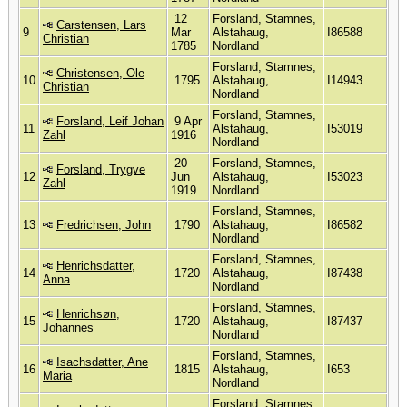
12
Forsland, Stamnes,
Carstensen, Lars
9
Mar
Alstahaug,
I86588
Christian
1785
Nordland
Forsland, Stamnes,
Christensen, Ole
10
1795
Alstahaug,
I14943
Christian
Nordland
Forsland, Stamnes,
Forsland, Leif Johan
9 Apr
11
Alstahaug,
I53019
Zahl
1916
Nordland
20
Forsland, Stamnes,
Forsland, Trygve
12
Jun
Alstahaug,
I53023
Zahl
1919
Nordland
Forsland, Stamnes,
13
Fredrichsen, John
1790
Alstahaug,
I86582
Nordland
Forsland, Stamnes,
Henrichsdatter,
14
1720
Alstahaug,
I87438
Anna
Nordland
Forsland, Stamnes,
Henrichsøn,
15
1720
Alstahaug,
I87437
Johannes
Nordland
Forsland, Stamnes,
Isachsdatter, Ane
16
1815
Alstahaug,
I653
Maria
Nordland
Forsland, Stamnes,