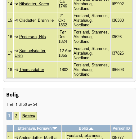
Ca
14
Nilsdatter, Karen
Alstahaug,
I69992
1746
Nordland
21
Forsland, Stamnes,
15
Olsdatter, Brønnille
Okt
Alstahaug,
I36380
1862
Nordland
Før
Forsland, Stamnes,
16
Pedersøn, Nils
Des
Alstahaug,
I3626
1824
Nordland
Forsland, Stamnes,
Samuelsdatter,
12 Apr
17
Alstahaug,
I37826
Elen
1865
Nordland
Forsland, Stamnes,
18
Thomasdatter
1802
Alstahaug,
I86593
Nordland
Bolig
Treff 1 til 50 av 54
1
2
Neste»
Etternavn, Fornavn
Bolig
Person ID
Forsland, Stamnes,
1
Andersdatter, Martha
I35777