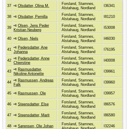
Forsland, Stamnes,
37
Olsdatter, Olina M.
I36341
Alstahaug, Nordland
Forsland, Stamnes,
38
Olsdatter, Pernilla
I81210
Alstahaug, Nordland
Olsen, Jens Peder
Forsland, Stamnes,
39
I53008
Kristian Neuberg
Alstahaug, Nordland
Forsland, Stamnes,
40
Olsen, Niels
I46030
Alstahaug, Nordland
Pedersdatter, Ane
Forsland, Stamnes,
41
I76195
Johanna
Alstahaug, Nordland
Pedersdatter, Anne
Forsland, Stamnes,
42
I40008
Chierstine
Alstahaug, Nordland
Rasmusdatter,
Forsland, Stamnes,
43
I39961
Nikoline Antonette
Alstahaug, Nordland
Rasmussen, Andreas
Forsland, Stamnes,
44
I39960
Falk
Alstahaug, Nordland
Forsland, Stamnes,
45
Rasmussen, Ole
I39957
Alstahaug, Nordland
Forsland, Stamnes,
46
Steensdatter, Else
I86576
Alstahaug, Nordland
Forsland, Stamnes,
47
Steensdatter, Marit
I86580
Alstahaug, Nordland
Forsland, Stamnes,
48
Sørensen, Ole Johan
I32246
Alstahaug, Nordland