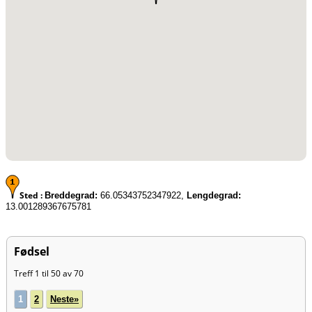
Sted :
Breddegrad:
66.05343752347922,
Lengdegrad:
13.001289367675781
Fødsel
Treff 1 til 50 av 70
1
2
Neste»