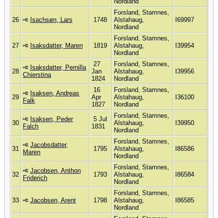
Nordland
Forsland, Stamnes,
26
Isachsøn, Lars
1748
Alstahaug,
I69997
Nordland
Forsland, Stamnes,
27
Isaksdatter, Maren
1819
Alstahaug,
I39954
Nordland
27
Forsland, Stamnes,
Isaksdatter, Pernilla
28
Jan
Alstahaug,
I39956
Chierstina
1824
Nordland
16
Forsland, Stamnes,
Isaksen, Andreas
29
Apr
Alstahaug,
I36100
Falk
1827
Nordland
Forsland, Stamnes,
Isaksen, Peder
5 Jul
30
Alstahaug,
I39950
Falch
1831
Nordland
Forsland, Stamnes,
Jacobsdatter,
31
1795
Alstahaug,
I86586
Maren
Nordland
Forsland, Stamnes,
Jacobsen, Anthon
32
1793
Alstahaug,
I86584
Friderich
Nordland
Forsland, Stamnes,
33
Jacobsen, Arent
1798
Alstahaug,
I86585
Nordland