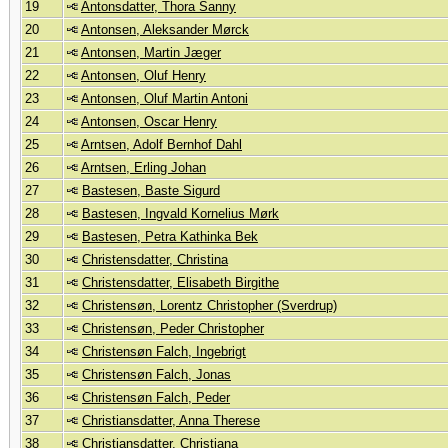
19
Antonsdatter, Thora Sanny
20
Antonsen, Aleksander Mørck
21
Antonsen, Martin Jæger
22
Antonsen, Oluf Henry
23
Antonsen, Oluf Martin Antoni
24
Antonsen, Oscar Henry
25
Arntsen, Adolf Bernhof Dahl
26
Arntsen, Erling Johan
27
Bastesen, Baste Sigurd
28
Bastesen, Ingvald Kornelius Mørk
29
Bastesen, Petra Kathinka Bek
30
Christensdatter, Christina
31
Christensdatter, Elisabeth Birgithe
32
Christensøn, Lorentz Christopher (Sverdrup)
33
Christensøn, Peder Christopher
34
Christensøn Falch, Ingebrigt
35
Christensøn Falch, Jonas
36
Christensøn Falch, Peder
37
Christiansdatter, Anna Therese
38
Christiansdatter, Christiana