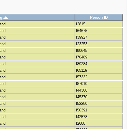
ig
Person ID
land
I2815
land
I64675
land
I39927
land
I23253
land
I90645
land
I70489
land
I89284
land
I65116
land
I57332
land
I87010
land
I44306
land
I45370
land
I52280
land
I56391
land
I42578
land
I2688