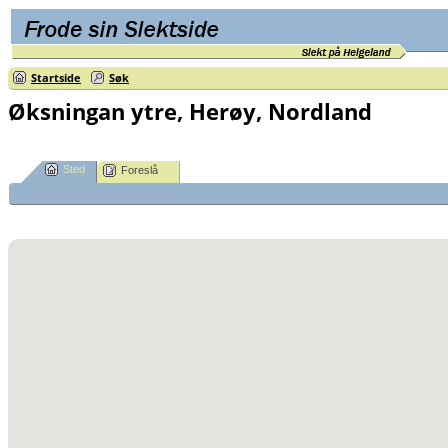
Startside
Søk
Øksningan ytre, Herøy, Nordland
Sted
Foreslå