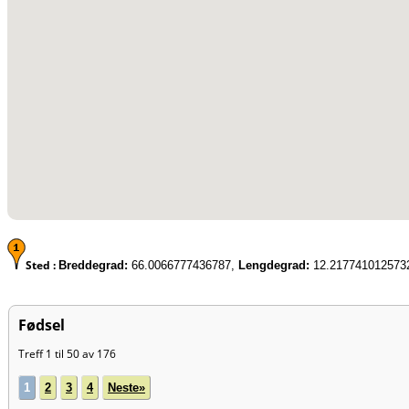
Sted :
Breddegrad:
66.0066777436787,
Lengdegrad:
12.217741012573
Fødsel
Treff 1 til 50 av 176
1
2
3
4
Neste»