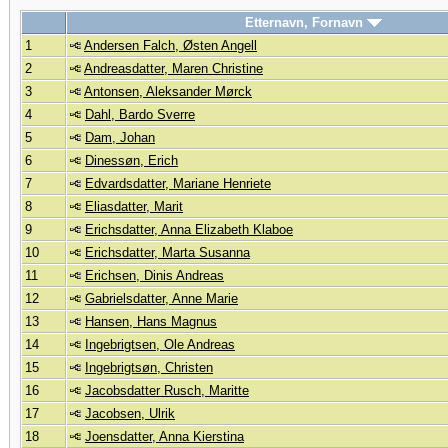
Etternavn, Fornavn
1
Andersen Falch, Østen Angell
2
Andreasdatter, Maren Christine
3
Antonsen, Aleksander Mørck
4
Dahl, Bardo Sverre
5
Dam, Johan
6
Dinessøn, Erich
7
Edvardsdatter, Mariane Henriete
8
Eliasdatter, Marit
9
Erichsdatter, Anna Elizabeth Klaboe
10
Erichsdatter, Marta Susanna
11
Erichsen, Dinis Andreas
12
Gabrielsdatter, Anne Marie
13
Hansen, Hans Magnus
14
Ingebrigtsen, Ole Andreas
15
Ingebrigtsøn, Christen
16
Jacobsdatter Rusch, Maritte
17
Jacobsen, Ulrik
18
Joensdatter, Anna Kierstina