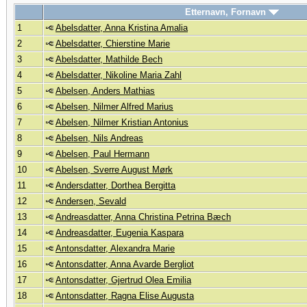
Etternavn, Fornavn
1
Abelsdatter, Anna Kristina Amalia
2
Abelsdatter, Chierstine Marie
3
Abelsdatter, Mathilde Bech
4
Abelsdatter, Nikoline Maria Zahl
5
Abelsen, Anders Mathias
6
Abelsen, Nilmer Alfred Marius
7
Abelsen, Nilmer Kristian Antonius
8
Abelsen, Nils Andreas
9
Abelsen, Paul Hermann
10
Abelsen, Sverre August Mørk
11
Andersdatter, Dorthea Bergitta
12
Andersen, Sevald
13
Andreasdatter, Anna Christina Petrina Bæch
14
Andreasdatter, Eugenia Kaspara
15
Antonsdatter, Alexandra Marie
16
Antonsdatter, Anna Avarde Bergliot
17
Antonsdatter, Gjertrud Olea Emilia
18
Antonsdatter, Ragna Elise Augusta