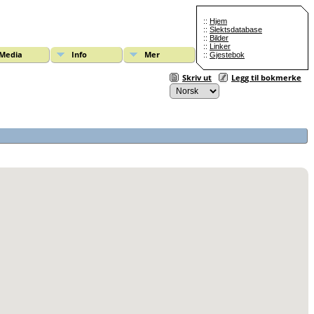
::
Hjem
::
Slektsdatabase
::
Bilder
::
Linker
Media
Info
Mer
::
Gjestebok
Skriv ut
Legg til bokmerke