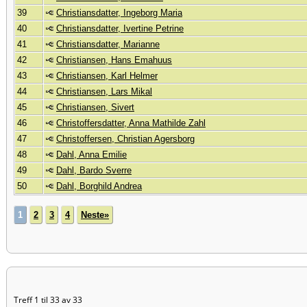
39
Christiansdatter, Ingeborg Maria
40
Christiansdatter, Ivertine Petrine
41
Christiansdatter, Marianne
42
Christiansen, Hans Emahuus
43
Christiansen, Karl Helmer
44
Christiansen, Lars Mikal
45
Christiansen, Sivert
46
Christoffersdatter, Anna Mathilde Zahl
47
Christoffersen, Christian Agersborg
48
Dahl, Anna Emilie
49
Dahl, Bardo Sverre
50
Dahl, Borghild Andrea
1
2
3
4
Neste»
Treff 1 til 33 av 33