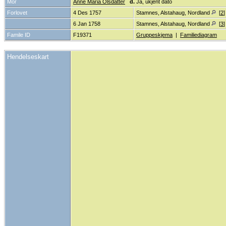
Mor
Anne Maria Olsdatter
d.
Ja, ukjent dato
Forlovet
4 Des 1757
Stamnes, Alstahaug, Nordland
[
2
6 Jan 1758
Stamnes, Alstahaug, Nordland
[
3
Famile ID
F19371
Gruppeskjema
|
Familiediagram
Hendelseskart