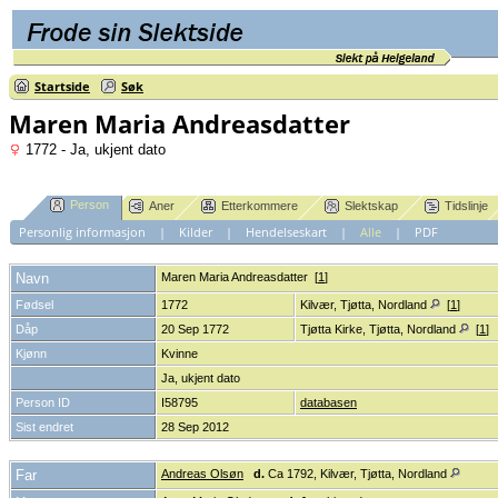
Startside
Søk
Maren Maria Andreasdatter
1772 - Ja, ukjent dato
Person
Aner
Etterkommere
Slektskap
Tidslinje
Personlig informasjon
|
Kilder
|
Hendelseskart
|
Alle
|
PDF
Navn
Maren Maria
Andreasdatter
[
1
]
Fødsel
1772
Kilvær, Tjøtta, Nordland
[
1
]
Dåp
20 Sep 1772
Tjøtta Kirke, Tjøtta, Nordland
[
1
]
Kjønn
Kvinne
Ja, ukjent dato
Person ID
I58795
databasen
Sist endret
28 Sep 2012
Far
Andreas Olsøn
d.
Ca 1792, Kilvær, Tjøtta, Nordland