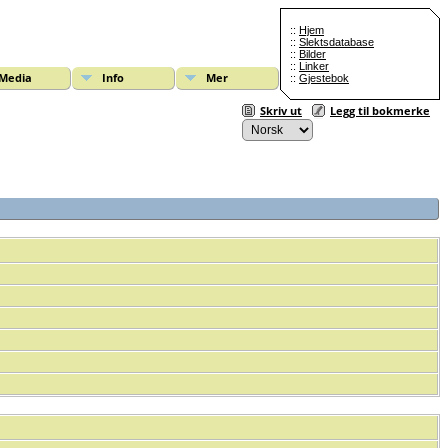
::
Hjem
::
Slektsdatabase
::
Bilder
::
Linker
Media
Info
Mer
::
Gjestebok
Skriv ut
Legg til bokmerke