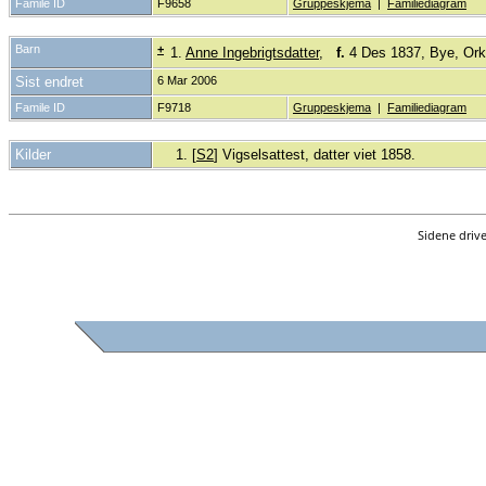
Famile ID
F9658
Gruppeskjema
|
Familiediagram
Barn
+
1.
Anne Ingebrigtsdatter
,
f.
4 Des 1837, Bye, Ork
Sist endret
6 Mar 2006
Famile ID
F9718
Gruppeskjema
|
Familiediagram
Kilder
[
S2
] Vigselsattest, datter viet 1858.
Sidene driv