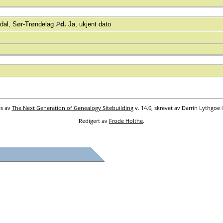
dal, Sør-Trøndelag
d.
Ja, ukjent dato
es av
The Next Generation of Genealogy Sitebuilding
v. 14.0, skrevet av Darrin Lythgoe
Redigert av
Frode Holthe
.