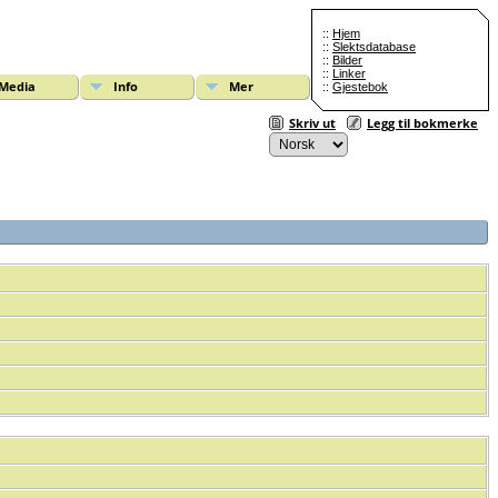
::
Hjem
::
Slektsdatabase
::
Bilder
::
Linker
Media
Info
Mer
::
Gjestebok
Skriv ut
Legg til bokmerke