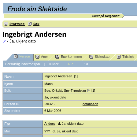
Startside
Søk
Ingebrigt Andersen
- Ja, ukjent dato
Person
Aner
Etterkommere
Slektskap
Tidslinje
Personlig informasjon
|
Kilder
|
Alle
|
PDF
Navn
Ingebrigt
Andersen
[
1
]
Kjønn
Mann
Bolig
Bye, Orkdal, Sør-Trøndelag
[
1
]
Ja, ukjent dato
Person ID
I30325
databasen
Sist endret
6 Mar 2006
Far
Anders
d.
Ja, ukjent dato
Mor
???
d.
Ja, ukjent dato