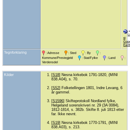
L
til
Goo
Eart
Tegnforklaring
: Adresse
: Sted
: By
:
Kommune/Prestegjeld
: Stat/Fylke
: Land
:
Verdensdel
Kilder
[
S18
] Nesna kirkebok 1791-1820, (MINI
838.A04), s. 70.
[
S52
] Folketellingen 1801, Indre Levang, 6
år gammel.
[
S1596
] Skifteprotokoll Nordland fylke,
Helgeland sorenskriveri nr. 29 (3A 0084),
1812-1814, s. 382b. Skifte 8. juli 1813 etter
far. Ikke nevnt.
[
S19
] Nesna kirkebok 1770-1791, (MINI
838.A03), s. 213.