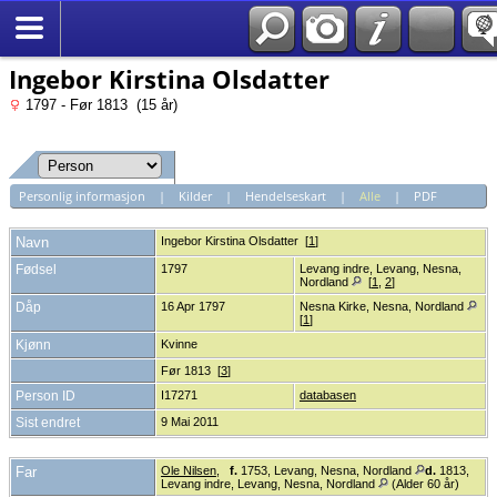
*Norsk
Ingebor Kirstina Olsdatter
1797 - Før 1813 (15 år)
Personlig informasjon
|
Kilder
|
Hendelseskart
|
Alle
|
PDF
Navn
Ingebor Kirstina
Olsdatter
[
1
]
Fødsel
1797
Levang indre, Levang, Nesna,
Nordland
[
1
,
2
]
Dåp
16 Apr 1797
Nesna Kirke, Nesna, Nordland
[
1
]
Kjønn
Kvinne
Før 1813 [
3
]
Person ID
I17271
databasen
Sist endret
9 Mai 2011
Far
Ole Nilsen
,
f.
1753, Levang, Nesna, Nordland
d.
1813,
Levang indre, Levang, Nesna, Nordland
(Alder 60 år)