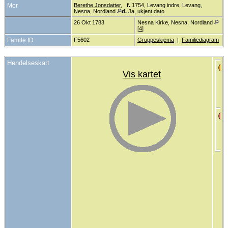
Mor
Berethe Jonsdatter
,
f.
1754, Levang indre, Levang,
Nesna, Nordland
d.
Ja, ukjent dato
26 Okt 1783
Nesna Kirke, Nesna, Nordland
[
4
]
Famile ID
F5602
Gruppeskjema
|
Familiediagram
Hendelseskart
Vis kartet