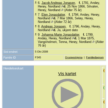
+
6.
Jacob Andreas Jonasen
,
f.
1791, Andøy,
Herøy, Nordland
d.
25 Nov 1866, Silvalen,
Herøy, Nordland
(Alder 75 år)
+
7.
Elen Jonasdatter
,
f.
1794, Andøy, Herøy,
Nordland
d.
7 Mar 1866, Seløy, Herøy,
Nordland
(Alder 72 år)
+
8.
Andreas Jonasen
,
f.
1796, Andøy, Herøy,
Nordland
d.
Ja, ukjent dato
+
9.
Johanna Marie Jonasdatter
,
f.
1799,
Andøy, Herøy, Nordland
d.
1 Mar 1875,
Vangsholmen, Tenna, Herøy, Nordland
(Alder
76 år)
Sist endret
5 Okt 2008
Famile ID
F345
Gruppeskjema
|
Familiediagram
Hendelseskart
Vis kartet