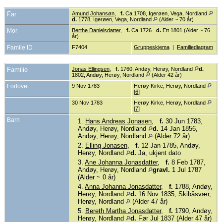
Far
Amund Johansøn
,
f.
Ca 1708, Igerøen, Vega, Nordland
d.
1778, Igerøen, Vega, Nordland
(Alder ~ 70 år)
Mor
Berthe Danielsdatter
,
f.
Ca 1726
d.
Ett 1801 (Alder ~ 76
år)
Famile ID
F7404
Gruppeskjema
|
Familiediagram
Familie
Jonas Ellingsen
,
f.
1760, Andøy, Herøy, Nordland
d.
1802, Andøy, Herøy, Nordland
(Alder 42 år)
Forlovet
9 Nov 1783
Herøy Kirke, Herøy, Nordland
[
6
]
30 Nov 1783
Herøy Kirke, Herøy, Nordland
[
7
]
Barn
1.
Hans Andreas Jonasen
,
f.
30 Jun 1783,
Andøy, Herøy, Nordland
d.
14 Jan 1856,
Andøy, Herøy, Nordland
(Alder 72 år)
2.
Elling Jonasen
,
f.
12 Jan 1785, Andøy,
Herøy, Nordland
d.
Ja, ukjent dato
3.
Ane Johanna Jonasdatter
,
f.
8 Feb 1787,
Andøy, Herøy, Nordland
gravl.
1 Jul 1787
(Alder ~ 0 år)
4.
Anna Johanna Jonasdatter
,
f.
1788, Andøy,
Herøy, Nordland
d.
16 Nov 1835, Skibåsvær,
Herøy, Nordland
(Alder 47 år)
5.
Bereth Martha Jonasdatter
,
f.
1790, Andøy,
Herøy, Nordland
d.
Før Jul 1837 (Alder 47 år)