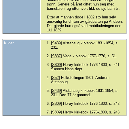
sønn. Senere på året giftet hun seg med
barnefaren, og etterhvert fikk de sju barn til.
Etter at mannen døde i 1802 sto hun selv
ansvarlig for driften av gårdparten på Andøen.
Det gjorde hun også ved matrikuleringen den
1/1 1839.
Kilder
[
S439
] Alstahaug kirkebok 1831-1854, s.
231.
[
S837
] Vega kirkebok 1757-1776, s. 51.
[
S809
] Herøy kirkebok 1776-1800, s. 241.
Sønnen Hans døpt.
[
S52
] Folketellingen 1801, Andøen i
Alstahoug.
[
S439
] Alstahaug kirkebok 1831-1854, s.
231. Død 77 år gammel.
[
S809
] Herøy kirkebok 1776-1800, s. 242.
[
S809
] Herøy kirkebok 1776-1800, s. 243.