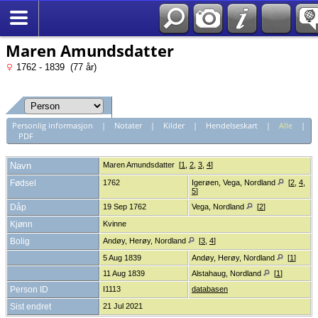
*Norsk
Maren Amundsdatter
1762 - 1839 (77 år)
Personlig informasjon
|
Notater
|
Kilder
|
Hendelseskart
|
Alle
|
PDF
Navn
Maren
Amundsdatter
[
1
,
2
,
3
,
4
]
Fødsel
1762
Igerøen, Vega, Nordland
[
2
,
4
,
5
]
Dåp
19 Sep 1762
Vega, Nordland
[
2
]
Kjønn
Kvinne
Bolig
Andøy, Herøy, Nordland
[
3
,
4
]
5 Aug 1839
Andøy, Herøy, Nordland
[
1
]
11 Aug 1839
Alstahaug, Nordland
[
1
]
Person ID
I1113
databasen
Sist endret
21 Jul 2021