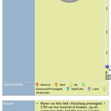
L
til
Goo
Eart
Tegnforklaring
: Adresse
: Sted
: By
:
Kommune/Prestegjeld
: Stat/Fylke
: Land
:
Verdensdel
Notater
Maren var ikke født i Alstahaug prestegjeld. I
1783 var hun kommet til Andøen, og om
sommeren dette året fikk hun en "uægte"