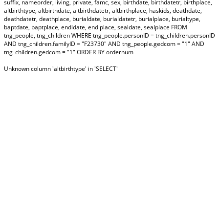
suffix, nameorder, living, private, famc, sex, birthdate, birthdatetr, birthplace,
altbirthtype, altbirthdate, altbirthdatetr, altbirthplace, haskids, deathdate,
deathdatetr, deathplace, burialdate, burialdatetr, burialplace, burialtype,
baptdate, baptplace, endldate, endlplace, sealdate, sealplace FROM
tng_people, tng_children WHERE tng_people.personID = tng_children.personID
AND tng_children.familyID = "F23730" AND tng_people.gedcom = "1" AND
tng_children.gedcom = "1" ORDER BY ordernum
Unknown column 'altbirthtype' in 'SELECT'