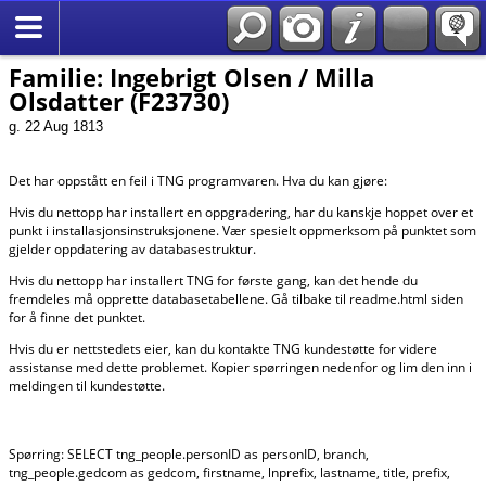
*Norsk
Familie: Ingebrigt Olsen / Milla
Olsdatter (F23730)
g. 22 Aug 1813
Det har oppstått en feil i TNG programvaren. Hva du kan gjøre:
Hvis du nettopp har installert en oppgradering, har du kanskje hoppet over et
punkt i installasjonsinstruksjonene. Vær spesielt oppmerksom på punktet som
gjelder oppdatering av databasestruktur.
Hvis du nettopp har installert TNG for første gang, kan det hende du
fremdeles må opprette databasetabellene. Gå tilbake til readme.html siden
for å finne det punktet.
Hvis du er nettstedets eier, kan du kontakte TNG kundestøtte for videre
assistanse med dette problemet. Kopier spørringen nedenfor og lim den inn i
meldingen til kundestøtte.
Spørring: SELECT tng_people.personID as personID, branch,
tng_people.gedcom as gedcom, firstname, lnprefix, lastname, title, prefix,