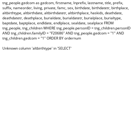
tng_people.gedcom as gedcom, firstname, lnprefix, lastname, title, prefix,
suffix, nameorder, living, private, famc, sex, birthdate, birthdatetr, birthplace,
altbirthtype, altbirthdate, altbirthdatetr, altbirthplace, haskids, deathdate,
deathdatetr, deathplace, burialdate, burialdatetr, burialplace, burialtype,
baptdate, baptplace, endldate, endlplace, sealdate, sealplace FROM
tng_people, tng_children WHERE tng_people.personID = tng_children.personID
AND tng_children.familyID = "F20686" AND tng_people.gedcom = "1" AND
tng_children.gedcom = "1" ORDER BY ordernum
Unknown column 'altbirthtype' in 'SELECT'