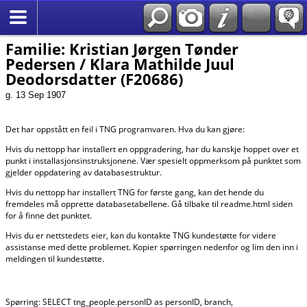
*Norsk
Familie: Kristian Jørgen Tønder
Pedersen / Klara Mathilde Juul
Deodorsdatter (F20686)
g. 13 Sep 1907
Det har oppstått en feil i TNG programvaren. Hva du kan gjøre:
Hvis du nettopp har installert en oppgradering, har du kanskje hoppet over et
punkt i installasjonsinstruksjonene. Vær spesielt oppmerksom på punktet som
gjelder oppdatering av databasestruktur.
Hvis du nettopp har installert TNG for første gang, kan det hende du
fremdeles må opprette databasetabellene. Gå tilbake til readme.html siden
for å finne det punktet.
Hvis du er nettstedets eier, kan du kontakte TNG kundestøtte for videre
assistanse med dette problemet. Kopier spørringen nedenfor og lim den inn i
meldingen til kundestøtte.
Spørring: SELECT tng_people.personID as personID, branch,