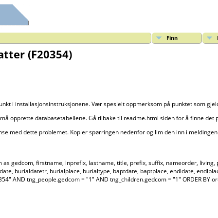
Finn
tter (F20354)
punkt i installasjonsinstruksjonene. Vær spesielt oppmerksom på punktet som gje
må opprette databasetabellene. Gå tilbake til readme.html siden for å finne det 
anse med dette problemet. Kopier spørringen nedenfor og lim den inn i meldingen 
dcom, firstname, lnprefix, lastname, title, prefix, suffix, nameorder, living, priv
aldate, burialdatetr, burialplace, burialtype, baptdate, baptplace, endldate, end
F20354" AND tng_people.gedcom = "1" AND tng_children.gedcom = "1" ORDER BY 