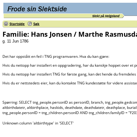
Startside
Søk
Familie: Hans Jonsen / Marthe Rasmusda
g. 11 Jun 1786
Det har oppstått en feil i TNG programvaren. Hva du kan gjøre:
Hvis du nettopp har installert en oppgradering, har du kanskje hoppet over et 
Hvis du nettopp har installert TNG for første gang, kan det hende du fremdeles 
Hvis du er nettstedets eier, kan du kontakte TNG kundestøtte for videre assist
Spørring: SELECT tng_people.personID as personID, branch, tng_people.gedcom as ge
altbirthdatetr, altbirthplace, haskids, deathdate, deathdatetr, deathplace, buri
tng_people.personID = tng_children.personID AND tng_children.familyID = "
Unknown column 'altbirthtype' in 'SELECT'