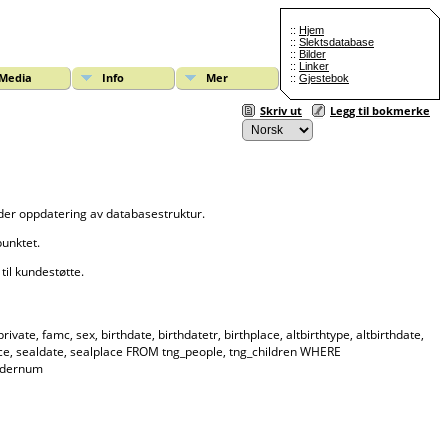
::
Hjem
::
Slektsdatabase
::
Bilder
::
Linker
Media
Info
Mer
::
Gjestebok
Skriv ut
Legg til bokmerke
lder oppdatering av databasestruktur.
punktet.
til kundestøtte.
ate, famc, sex, birthdate, birthdatetr, birthplace, altbirthtype, altbirthdate,
lplace, sealdate, sealplace FROM tng_people, tng_children WHERE
ordernum