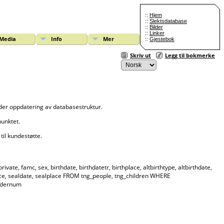
::
Hjem
::
Slektsdatabase
::
Bilder
::
Linker
Media
Info
Mer
::
Gjestebok
Skriv ut
Legg til bokmerke
lder oppdatering av databasestruktur.
punktet.
til kundestøtte.
ate, famc, sex, birthdate, birthdatetr, birthplace, altbirthtype, altbirthdate,
lplace, sealdate, sealplace FROM tng_people, tng_children WHERE
ordernum