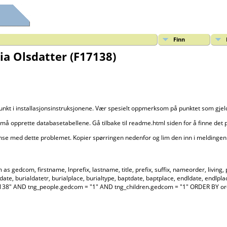
Finn
ia Olsdatter (F17138)
punkt i installasjonsinstruksjonene. Vær spesielt oppmerksom på punktet som gje
må opprette databasetabellene. Gå tilbake til readme.html siden for å finne det 
anse med dette problemet. Kopier spørringen nedenfor og lim den inn i meldingen 
dcom, firstname, lnprefix, lastname, title, prefix, suffix, nameorder, living, priv
aldate, burialdatetr, burialplace, burialtype, baptdate, baptplace, endldate, end
F17138" AND tng_people.gedcom = "1" AND tng_children.gedcom = "1" ORDER BY 