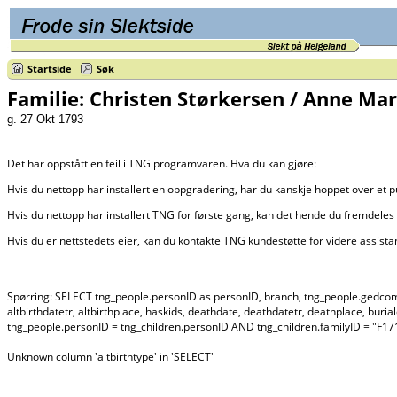
Startside
Søk
Familie: Christen Størkersen / Anne Mar
g. 27 Okt 1793
Det har oppstått en feil i TNG programvaren. Hva du kan gjøre:
Hvis du nettopp har installert en oppgradering, har du kanskje hoppet over et 
Hvis du nettopp har installert TNG for første gang, kan det hende du fremdeles 
Hvis du er nettstedets eier, kan du kontakte TNG kundestøtte for videre assist
Spørring: SELECT tng_people.personID as personID, branch, tng_people.gedcom as ge
altbirthdatetr, altbirthplace, haskids, deathdate, deathdatetr, deathplace, buri
tng_people.personID = tng_children.personID AND tng_children.familyID = "
Unknown column 'altbirthtype' in 'SELECT'