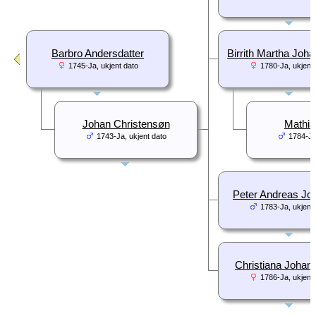
Barbro Andersdatter
Birrith Martha Joha
1745-Ja, ukjent dato
1780-Ja, ukjent 
Johan Christensøn
Mathia
1743-Ja, ukjent dato
1784-Ja
Peter Andreas Jo
1783-Ja, ukjent 
Christiana Johans
1786-Ja, ukjent 