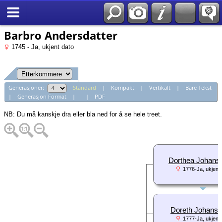
*Norsk
Barbro Andersdatter
1745 - Ja, ukjent dato
Generasjoner:
Standard
|
Kompakt
|
Vertikalt
|
Bare Tekst
|
Generasjon Format
|
|
PDF
NB: Du må kanskje dra eller bla ned for å se hele treet.
Dorthea Johansd
1776-Ja, ukjent 
Doreth Johansd
1777-Ja, ukjent 