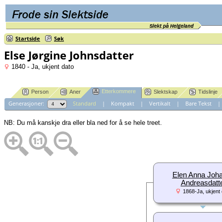
Startside
Søk
Else Jørgine Johnsdatter
1840 - Ja, ukjent dato
Etterkommere
Person
Aner
Slektskap
Tidslinje
Generasjoner:
Standard
|
Kompakt
|
Vertikalt
|
Bare Tekst
NB: Du må kanskje dra eller bla ned for å se hele treet.
Elen Anna Joh
Andreasdatt
1868-Ja, ukjent 