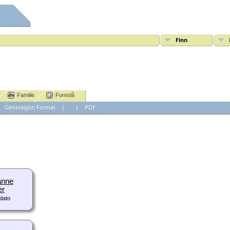
Finn
Familie
Foreslå
|
Generasjon Format
|
|
PDF
anne
er
dato