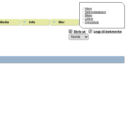
::
Hjem
::
Slektsdatabase
::
Bilder
::
Linker
Media
Info
Mer
::
Gjestebok
Skriv ut
Legg til bokmerke