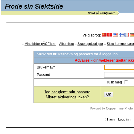
Velg sprog:
::
::
::
::
Mine bilder pÃ¥ Flickr
Albumliste
Siste opplastinger
Siste kommentare
Skriv ditt brukernavn og passord for å logge inn
Advarsel - din webleser godtar ikk
Brukernavn
Passord
Husk meg
Jeg har glemt mitt passord
OK
Mistet aktiveringslinken?
Coppermine Photo 
Powered by
::
::
Hjem
Logg inn