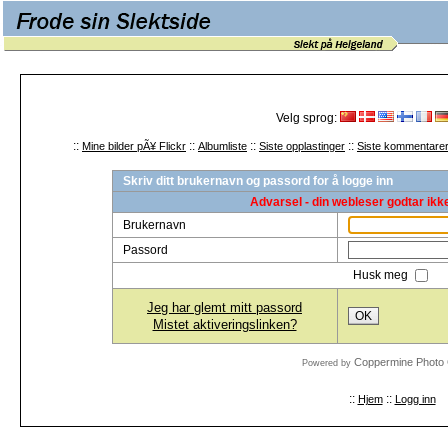
Velg sprog:
::
::
::
::
Mine bilder pÃ¥ Flickr
Albumliste
Siste opplastinger
Siste kommentare
Skriv ditt brukernavn og passord for å logge inn
Advarsel - din webleser godtar ikk
Brukernavn
Passord
Husk meg
Jeg har glemt mitt passord
OK
Mistet aktiveringslinken?
Coppermine Photo 
Powered by
::
::
Hjem
Logg inn