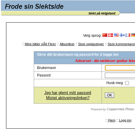
Velg sprog:
::
::
::
::
Mine bilder pÃ¥ Flickr
Albumliste
Siste opplastinger
Siste kommentare
Skriv ditt brukernavn og passord for å logge inn
Advarsel - din webleser godtar ikk
Brukernavn
Passord
Husk meg
Jeg har glemt mitt passord
OK
Mistet aktiveringslinken?
Coppermine Photo 
Powered by
::
::
Hjem
Logg inn