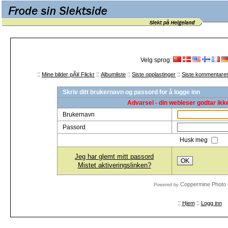
Velg sprog:
::
::
::
::
Mine bilder pÃ¥ Flickr
Albumliste
Siste opplastinger
Siste kommentare
Skriv ditt brukernavn og passord for å logge inn
Advarsel - din webleser godtar ikk
Brukernavn
Passord
Husk meg
Jeg har glemt mitt passord
OK
Mistet aktiveringslinken?
Coppermine Photo 
Powered by
::
::
Hjem
Logg inn