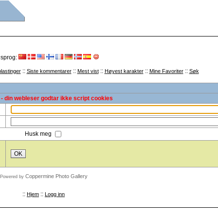
 sprog:
::
::
::
::
::
lastinger
Siste kommentarer
Mest vist
Høyest karakter
Mine Favoriter
Søk
- din webleser godtar ikke script cookies
Husk meg
OK
Coppermine Photo Gallery
Powered by
::
::
Hjem
Logg inn