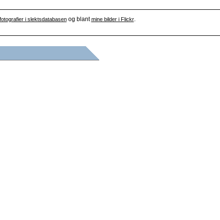
og blant
.
fotografier i slektsdatabasen
mine bilder i Flickr