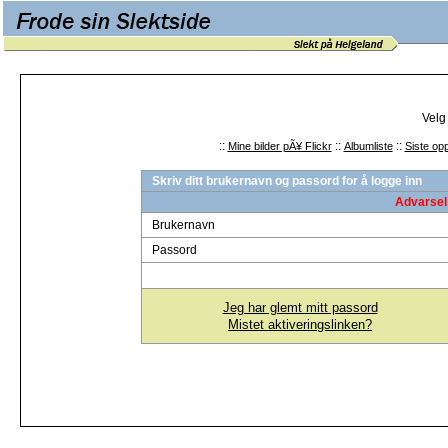
Velg
::
::
::
Mine bilder pÃ¥ Flickr
Albumliste
Siste opp
Skriv ditt brukernavn og passord for å logge inn
Advarsel 
Brukernavn
Passord
Jeg har glemt mitt passord
Mistet aktiveringslinken?