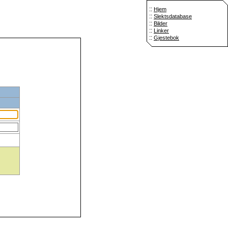
::
Hjem
::
Slektsdatabase
::
Bilder
::
Linker
::
Gjestebok