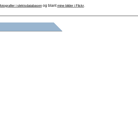
og blant
.
fotografier i slektsdatabasen
mine bilder i Flickr