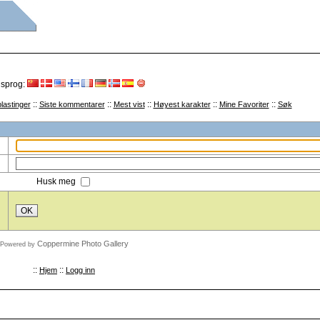
 sprog:
::
::
::
::
::
lastinger
Siste kommentarer
Mest vist
Høyest karakter
Mine Favoriter
Søk
Husk meg
OK
Coppermine Photo Gallery
Powered by
::
::
Hjem
Logg inn