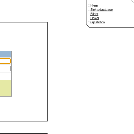
::
Hjem
::
Slektsdatabase
::
Bilder
::
Linker
::
Gjestebok