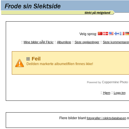
Velg sprog:
::
::
::
::
Mine bilder pÃ¥ Flickr
Albumliste
Siste opplastinger
Siste kommentare
Feil
Det/den markerte albumet/filen finnes ikke!
Coppermine Photo 
Powered by
::
::
Hjem
Logg inn
Flere bilder blant
o
fotografier i slektsdatabasen