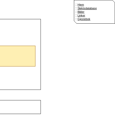
::
Hjem
::
Slektsdatabase
::
Bilder
::
Linker
::
Gjestebok