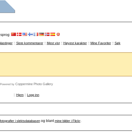
 sprog:
::
::
::
::
::
lastinger
Siste kommentarer
Mest vist
Høyest karakter
Mine Favoriter
Søk
Coppermine Photo Gallery
Powered by
::
::
Hjem
Logg inn
og blant
.
fotografier i slektsdatabasen
mine bilder i Flickr