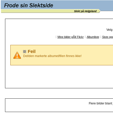
Velg
::
::
::
Mine bilder pÃ¥ Flickr
Albumliste
Siste opp
Feil
Det/den markerte albumet/filen finnes ikke!
Flere bilder blant