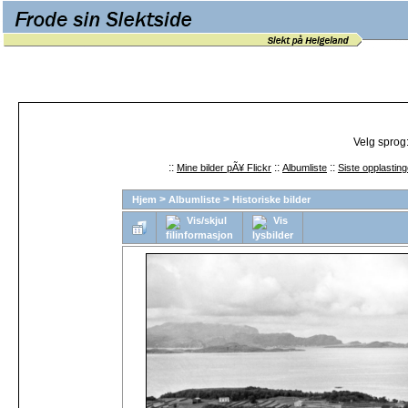
Velg sprog
::
::
::
Mine bilder pÃ¥ Flickr
Albumliste
Siste opplasting
>
>
Hjem
Albumliste
Historiske bilder